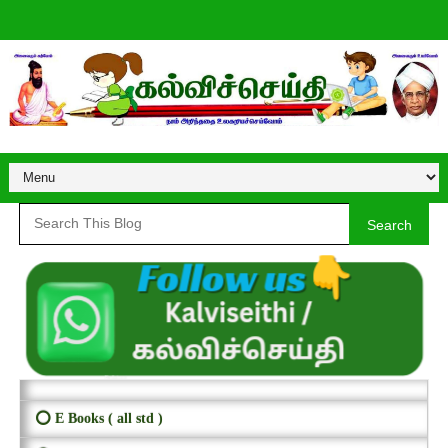
Search
⭕ E Books ( all std )