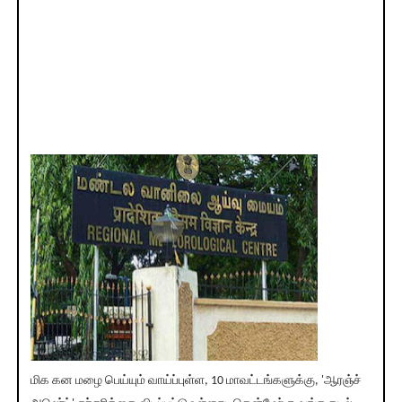
மிக கன மழை பெய்யும் வாய்ப்புள்ள, 10 மாவட்டங்களுக்கு, 'ஆரஞ்ச்