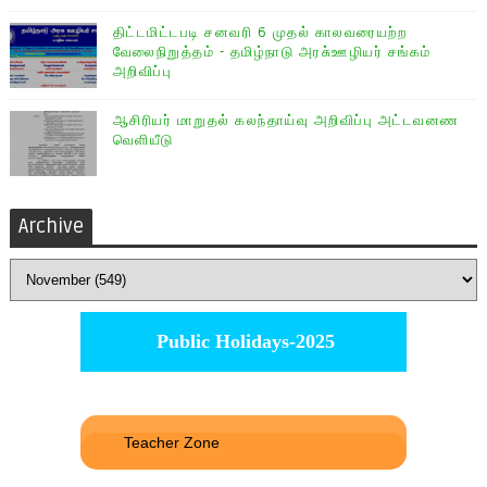
திட்டமிட்டபடி சனவரி 6 முதல் காலவரையற்ற
வேலைநிறுத்தம் - தமிழ்நாடு அரசு்ஊழியர் சங்கம்
அறிவிப்பு
ஆசிரியர் மாறுதல் கலந்தாய்வு அறிவிப்பு அட்டவனண
வெளியீடு
Archive
Public Holidays-2025
Teacher Zone