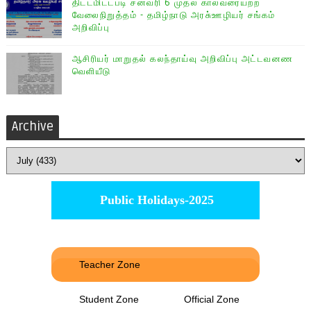
திட்டமிட்டபடி சனவரி 6 முதல் காலவரையற்ற
வேலைநிறுத்தம் - தமிழ்நாடு அரசு்ஊழியர் சங்கம்
அறிவிப்பு
ஆசிரியர் மாறுதல் கலந்தாய்வு அறிவிப்பு அட்டவனண
வெளியீடு
Archive
Public Holidays-2025
Teacher Zone
Student Zone
Official Zone