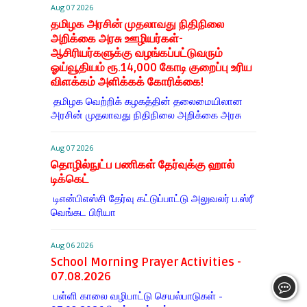
Aug 07 2026
தமிழக அரசின் முதலாவது நிதிநிலை
அறிக்கை அரசு ஊழியர்கள்-
ஆசிரியர்களுக்கு வழங்கப்பட்டுவரும்
ஓய்வூதியம் ரூ.14,000 கோடி குறைப்பு உரிய
விளக்கம் அளிக்கக் கோரிக்கை!
தமிழக வெற்றிக் கழகத்தின் தலைமையிலான
அரசின் முதலாவது நிதிநிலை அறிக்கை அரசு
Aug 07 2026
தொழில்நுட்ப பணிகள் தேர்வுக்கு ஹால் ​
டிக்கெட்
டிஎன்​பிஎஸ்சி தேர்வு கட்​டுப்​பாட்டு அலு​வலர் ப.ஸ்ரீ
வெங்கட பிரியா
Aug 06 2026
School Morning Prayer Activities -
07.08.2026
பள்ளி காலை வழிபாட்டு செயல்பாடுகள் -