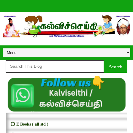
Search
⭕ E Books ( all std )