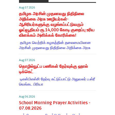
Aug 07 2026
தமிழக அரசின் முதலாவது நிதிநிலை
அறிக்கை அரசு ஊழியர்கள்-
ஆசிரியர்களுக்கு வழங்கப்பட்டுவரும்
ஓய்வூதியம் ரூ.14,000 கோடி குறைப்பு உரிய
விளக்கம் அளிக்கக் கோரிக்கை!
தமிழக வெற்றிக் கழகத்தின் தலைமையிலான
அரசின் முதலாவது நிதிநிலை அறிக்கை அரசு
Aug 07 2026
தொழில்நுட்ப பணிகள் தேர்வுக்கு ஹால் ​
டிக்கெட்
டிஎன்​பிஎஸ்சி தேர்வு கட்​டுப்​பாட்டு அலு​வலர் ப.ஸ்ரீ
வெங்கட பிரியா
Aug 06 2026
School Morning Prayer Activities -
07.08.2026