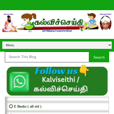
Search
⭕ E Books ( all std )