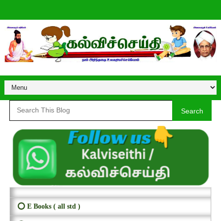
Search
⭕ E Books ( all std )