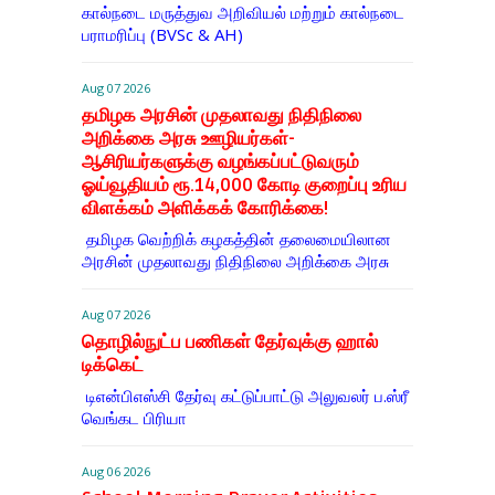
கால்நடை மருத்துவ அறிவியல் மற்றும் கால்நடை
பராமரிப்பு (BVSc & AH)
Aug 07 2026
தமிழக அரசின் முதலாவது நிதிநிலை
அறிக்கை அரசு ஊழியர்கள்-
ஆசிரியர்களுக்கு வழங்கப்பட்டுவரும்
ஓய்வூதியம் ரூ.14,000 கோடி குறைப்பு உரிய
விளக்கம் அளிக்கக் கோரிக்கை!
தமிழக வெற்றிக் கழகத்தின் தலைமையிலான
அரசின் முதலாவது நிதிநிலை அறிக்கை அரசு
Aug 07 2026
தொழில்நுட்ப பணிகள் தேர்வுக்கு ஹால் ​
டிக்கெட்
டிஎன்​பிஎஸ்சி தேர்வு கட்​டுப்​பாட்டு அலு​வலர் ப.ஸ்ரீ
வெங்கட பிரியா
Aug 06 2026