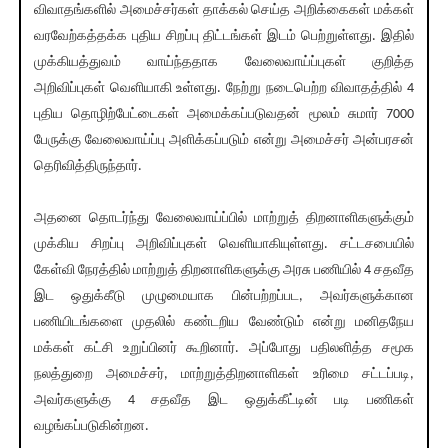
விவாதங்களில் அமைச்சர்கள் தாக்கல் செய்த அறிக்கைகள் மக்கள்
வரவேற்கத்தக்க புதிய சிறப்பு திட்டங்கள் இடம் பெற்றுள்ளது. இதில்
முக்கியத்துவம் வாய்ந்ததாக வேலைவாய்ப்புகள் குறித்த
அறிவிப்புகள் வெளியாகி உள்ளது. நேற்று நடைபெற்ற விவாதத்தில் 4
புதிய தொழிற்பேட்டைகள் அமைக்கப்படுவதன் மூலம் சுமார் 7000
பேருக்கு வேலைவாய்ப்பு அளிக்கப்படும் என்று அமைச்சர் அன்பரசன்
தெரிவித்திருந்தார்.
அதனை தொடர்ந்து வேலைவாய்ப்பில் மாற்றுத் திறனாளிகளுக்கும்
முக்கிய சிறப்பு அறிவிப்புகள் வெளியாகியுள்ளது. சட்டசபையில்
கேள்வி நேரத்தில் மாற்றுத் திறனாளிகளுக்கு அரசு பணியில் 4 சதவீத
இட ஒதுக்கீடு முழுமையாக பின்பற்றப்பட, அவர்களுக்கான
பணியிடங்களை முதலில் கண்டறிய வேண்டும் என்று மனிதநேய
மக்கள் கட்சி உறுப்பினர் கூறினார். அப்போது பதிலளித்த சமூக
நலத்துறை அமைச்சர், மாற்றுத்திறனாளிகள் உரிமை சட்டப்படி,
அவர்களுக்கு 4 சதவீத இட ஒதுக்கீட்டின் படி பணிகள்
வழங்கப்படுகின்றன.