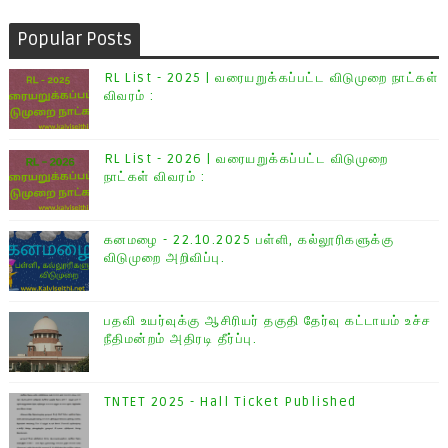
Popular Posts
RL List - 2025 | வரையறுக்கப்பட்ட விடுமுறை நாட்கள்
விவரம் :
RL List - 2026 | வரையறுக்கப்பட்ட விடுமுறை
நாட்கள் விவரம் :
கனமழை - 22.10.2025 பள்ளி, கல்லூரிகளுக்கு
விடுமுறை அறிவிப்பு.
பதவி உயர்வுக்கு ஆசிரியர் தகுதி தேர்வு கட்டாயம் உச்ச
நீதிமன்றம் அதிரடி தீர்ப்பு.
TNTET 2025 - Hall Ticket Published