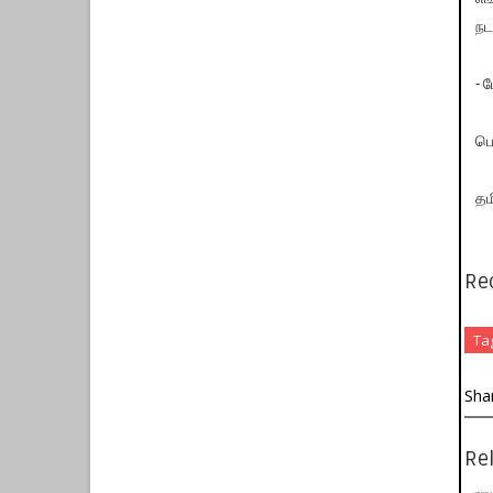
நட
- 
பொ
தம
Re
Ta
Sha
Rel