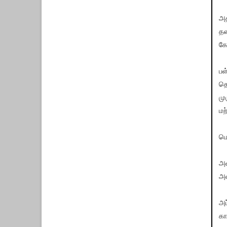
அத
தல
கே
பள
தொ
மு
மற
மொ
அவ
அவ
அப
கா