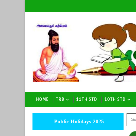
HOME
TRB
11TH STD
10TH STD
Public Holidays-2025