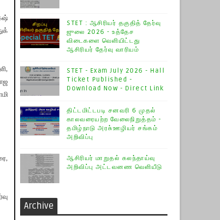
ேஷ்
STET : ஆசிரியர் தகுதித் தேர்வு
ுக்
ஜுலை 2026 - உத்தேச
விடைகளை வெளியிட்டது
ஆசிரியர் தேர்வு வாரியம்
ளி,
STET - Exam July 2026 - Hall
Ticket Published -
ராஜ
Download Now - Direct Link
ாமி
திட்டமிட்டபடி சனவரி 6 முதல்
காலவரையற்ற வேலைநிறுத்தம் -
தமிழ்நாடு அரசு்ஊழியர் சங்கம்
அறிவிப்பு
ஆசிரியர் மாறுதல் கலந்தாய்வு
ரை,
அறிவிப்பு அட்டவனண வெளியீடு
்வு
Archive