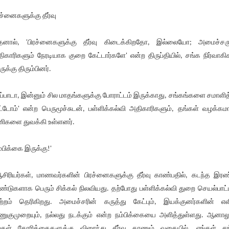
ரச்னைகளுக்கு தீர்வு
னால், 'பிரச்னைகளுக்கு தீர்வு கிடைக்கிறதோ, இல்லையோ; அமைச்சரு
ிகாரிகளும் நேரடியாக குறை கேட்டார்களே' என்ற திருப்தியில், சங்க நிர்வாகி
ுக்கு திரும்பினர்.
ப்பாடா, இன்னும் சில மாதங்களுக்கு போராட்டம் இருக்காது, சங்கங்களை சமாளித
ட்டோம்' என்ற பெருமூச்சுடன், பள்ளிக்கல்வி அதிகாரிகளும், தங்கள் வழக்க
ிகளை துவக்கி உள்ளனர்.
ம்பிக்கை இருக்கு!'
ஆசிரியர்கள், மாணவர்களின் பிரச்னைகளுக்கு தீர்வு காண்பதில், கடந்த இரண
்டுகளாக பெரும் சிக்கல் நிலவியது. தற்போது பள்ளிக்கல்வி துறை செயல்பாட்ட
ற்றம் தெரிகிறது. அமைச்சரின் கருத்து கேட்பும், இயக்குனர்களின் எ
ுகுமுறையும், நல்லது நடக்கும் என்ற நம்பிக்கையை அளித்துள்ளது. ஆனாலு
்கள் கோரிக்கைகளுக்கு விரைந்து தீர்வு காணும் வகையில், எங்கள் ச