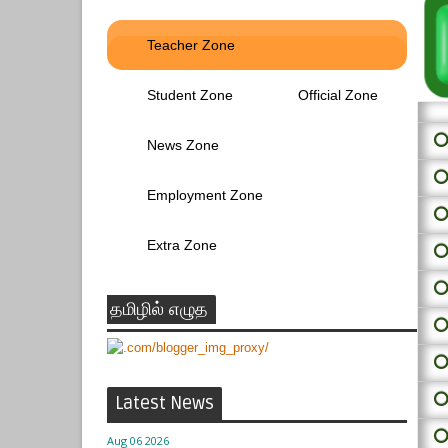
Teacher Zone
Student Zone
Official Zone
⭕ 
News Zone
⭕
Employment Zone
⭕
Extra Zone
⭕
⭕
தமிழில் எழுத
⭕
⭕
⭕
Latest News
⭕
Aug 06 2026