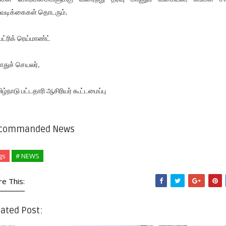
வடிக்கைகள் தொடரும்.
பேட்ரிக் ரெய்மாண்ட்
துச் செயலர்,
ிழ்நாடு பட்டதாரி ஆசிரியர் கூட்டமைப்பு
commanded News
gs
# NEWS
re This:
ated Post: