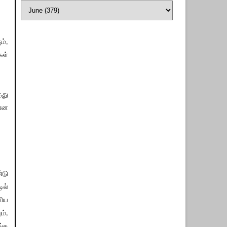
ம்,
கள்
்து
மான
்டு
ில்
ளிய
ம்,
ங்க