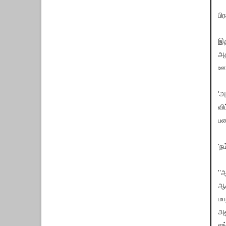
பி
இத
அத
ஊர
'அ
வி
பண
'ந
''
ஆண
மா
அண
எங