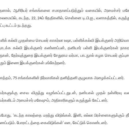
னால், ஆசிரியர் சங்கங்களை சமாதானப்படுத்தும் வகையில், அமைச்சர் மக
ைமையில், கடந்த, 22, 24ம் தேதிகளில், சென்னை டி.பி.ஐ., வளாகத்தில், கருத்த
ட்பு கூட்டம் நடந்தது.
்ளிக் கல்வி முதன்மை செயலர் காகர்லா உஷா, பள்ளிக்கல்வி இயக்குனர் அறிவொ
டக்க கல்வி இயக்குனர் கண்ணப்பன், தனியார் பள்ளி இயக்குனர்கள் நாக
ருகன், தேர்வுத்துறை இயக்குனர் சேதுராம வர்மா, பாடநுால் கழக செயலர் குப்புச
்றும் இணை இயக்குனர்கள் பங்கேற்றனர்.
த்தம், 75 சங்கங்களின் நிர்வாகிகள் தனித்தனி குழுவாக அழைக்கப்பட்டனர்.
ர்களுக்கு சைவ விருந்து வழங்கப்பட்டதுடன், நண்பகல் முதல் நள்ளிரவு வ
ர்களிடம் அமைச்சர் மகேஷும், அதிகாரிகளும் கருத்துக் கேட்டனர்.
்போது, 'கடந்த காலத்தை மறந்து விடுங்கள். இனி, எல்லா பிரச்னைகளுக்கும் தீர
ணப்படும். போராட்டத்தை கைவிடுங்கள்' என, கேட்டுக் கொண்டனர்.