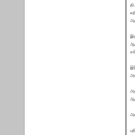
தி
எத
அத
இத
ஆச
சங
இந
அம
அத
ஆச
அம
பு