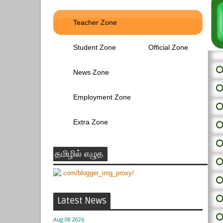
Teacher Zone
Student Zone
Official Zone
⭕ 
News Zone
⭕
Employment Zone
⭕
Extra Zone
⭕
⭕
தமிழில் எழுத
⭕
⭕
⭕
Latest News
⭕
Aug 08 2026