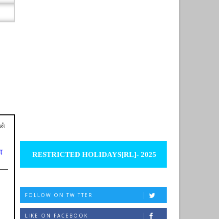
ன்
்
RESTRICTED HOLIDAYS[RL]- 2025
FOLLOW ON TWITTER
LIKE ON FACEBOOK