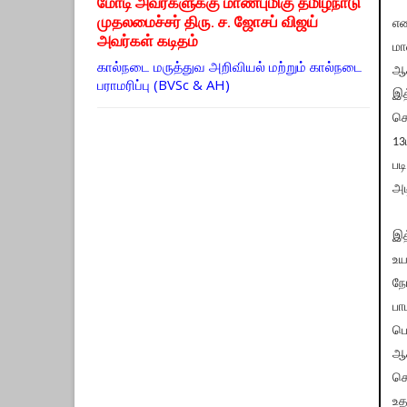
மோடி அவர்களுக்கு மாண்புமிகு தமிழ்நாடு
முதலமைச்சர் திரு. ச. ஜோசப் விஜய்
எண
அவர்கள் கடிதம்
மா
கால்நடை மருத்துவ அறிவியல் மற்றும் கால்நடை
ஆக
பராமரிப்பு (BVSc & AH)
இத
செ
13
பட
அட
இத
உய
நே
பா
பொ
ஆ
செ
உத