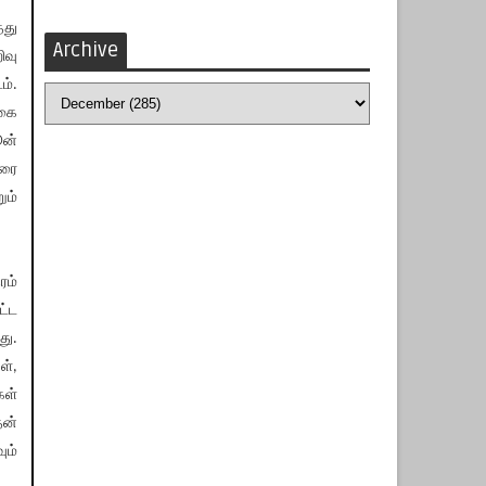
்து
Archive
ிவு
ம்.
வகை
ூன்
வரை
ும்
ரம்
ட்ட
து.
ள்,
கள்
ன்
ும்