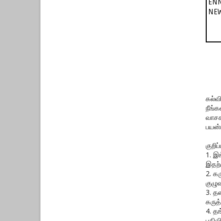
EN
NEW
கல்வ
நீங்
வாசக
பயன்
குறிப்ப
1. இ
இதற்
2. க
குழுவ
3. த
கருத்
4. த
பதிவ