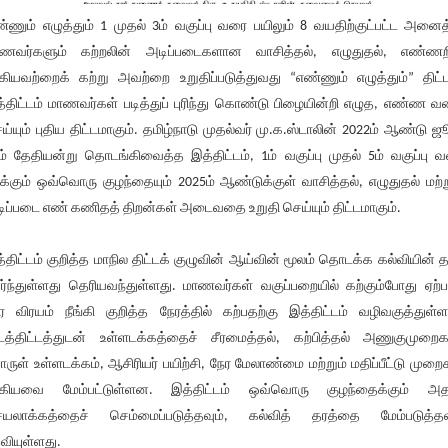
்ணும் எழுத்தும் 1 முதல் 3ம் வகுப்பு வரை பயிலும் 8 வயதிற்குட்பட்ட அனைத
ணவர்களும் கற்றலின் அடிப்படைகளான வாசித்தல், எழுதுதல், எண்ணற
ியவற்றைக் கற்று அவற்றை உறுதிப்படுத்துவது “எண்ணும் எழுத்தும்” திட்ட
்திட்டம் மாணவர்கள் படித்துப் புரிந்து கொண்டு பிழையின்றி எழுத, எண்ண 
ய்யும் புதிய திட்டமாகும். தமிழ்நாடு முதல்வர் மு.க.ஸ்டாலின் 2022ம் ஆண்டு ஜ
ம் தேதியன்று தொடங்கிவைத்த இத்திட்டம், 1ம் வகுப்பு முதல் 5ம் வகுப்பு 
ிக்கும் ஒவ்வொரு குழந்தையும் 2025ம் ஆண்டுக்குள் வாசித்தல், எழுதுதல் மற்ற
ிப்படை எண் கணிதத் திறன்கள் அடைவதை உறுதி செய்யும் திட்டமாகும்.
்திட்டம் குறித்த மாநில திட்டக் குழுவின் ஆய்வின் மூலம் தொடக்க கல்வியின் த
ர்ந்துள்ளது தெரியவந்துள்ளது. மாணவர்கள் வகுப்பறையில் கற்கும்போது ஏற்ப
ர விரயம் நீங்கி குறித்த நேரத்தில் கற்பதற்கு இத்திட்டம் வழிவகுத்துள்ள
டத்திட்டத்துடன் உள்ளடக்கத்தைச் சீரமைத்தல், கற்பித்தல் அணுகுமுறைக
ருள் உள்ளடக்கம், ஆசிரியர் பயிற்சி, நேர மேலாண்மை மற்றும் மதிப்பீட்டு முறை
கியவை மேம்பட்டுள்ளன. இத்திட்டம் ஒவ்வொரு குழந்தைக்கும் அத
யலாக்கத்தைச் செம்மைப்படுத்தவும், கல்வித் தரத்தை மேம்படுத்தவ
வியுள்ளது.