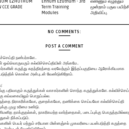
NUM EZHUTHUM
Ennum Ezuthum - 3rd
எண்ணும் எழுத்தும்
 CCE GRADE
Term Training
மூன்றாம் பருவ பயிற்ச
Modules
அறிவிப்பு.
NO COMMENTS:
POST A COMMENT
ிச்செய்தி நண்பர்களே..
கள் ஒவ்வொருவரும் கல்விச்செய்தியின் அங்கமே..
ர்களின் கருத்து சுதந்திரத்தை வரவேற்கும் இந்தப்பகுதியை ஆரோக்கியமாக
படுத்திக் கொள்ள அன்புடன் வேண்டுகிறோம்.
ு:
ங்கு பதிவாகும் கருத்துக்கள் வாசகர்களின் சொந்த கருத்துக்களே. கல்விச்செய்
கு எவ்வகையிலும் பொறுப்பல்ல.
ருத்தை நிராகரிக்கவோ, குறைக்கவோ, தணிக்கை செய்யவோ கல்விச்செய்தி
ுக்கு முழு உரிமை உண்டு.
னிமனித தாக்குதல்கள், நாகரிகமற்ற வார்த்தைகள், படைப்புக்கு பொருத்தமில்லா
துகள் நீக்கப்படும்.
ங்களின் பெயர் மற்றும் சரியான மின்னஞ்சல் முகவரியை பயன்படுத்தி கருத்தை
ிட அன்புடன் வேண்டுகிறோம்.