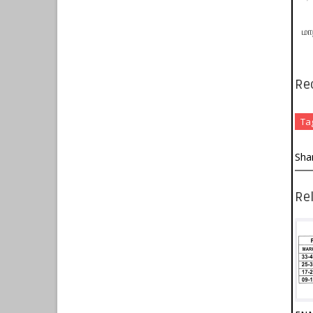
மா
Re
Ta
Sha
Rel