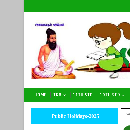
HOME
TRB
11TH STD
10TH STD
Public Holidays-2025