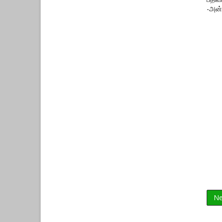
-அன்
Ne