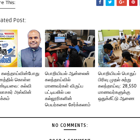
re This:
ated Post:
: கலந்தாய்வின்போது
பொறியியல் ஆன்லைன்
பொறியியல் பொதுப்
த்தில் கொள்ள
கலந்தாய்வில்
பிரிவு முதல் சுற்று
்டியவை: கல்வி
மாணவர்கள் விருப்ப
கலந்தாய்வு: 28,550
சகர் அஸ்வின்
பட்டியலில் பல
மாணவர்களுக்கு
க்கம்
கல்லூரிகளின்
ஒதுக்கீட்டு ஆணை
பெயர்களை சேர்க்கலாம்
NO COMMENTS: