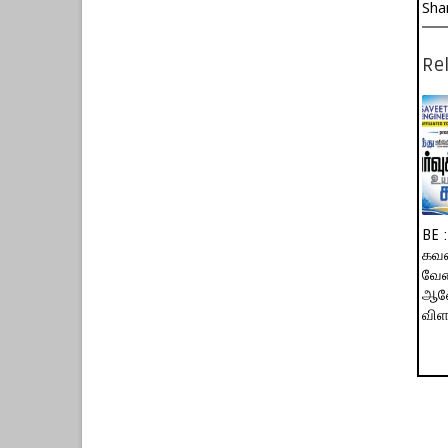
Sha
Rel
BE 
கவன
வேண
ஆலோ
விள