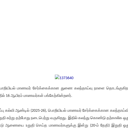
றி​யியல் மாணவர் சேர்க்​கைக்​கான துணை கலந்​தாய்வு நாளை தொடங்​கு​கிற
ில் 16 ஆயிரம் மாணவர்​கள் பங்​கேற்​கின்​றனர்.
ப்பு கல்வி ஆண்​டில் (2025-26), பொறி​யியல் மாணவர் சேர்க்​கைக்​கான கலந்​தாய்​வ
ுதி சுற்று தற்​போது நடை​பெற்று வரு​கிறது. இதில் கலந்​து கொண்டு தற்​காலிக ஒது
ட்டு ஆணையை உறுதி செய்த மாணவர்​களுக்கு இன்று (20-ம் தேதி) இறுதி ஒது