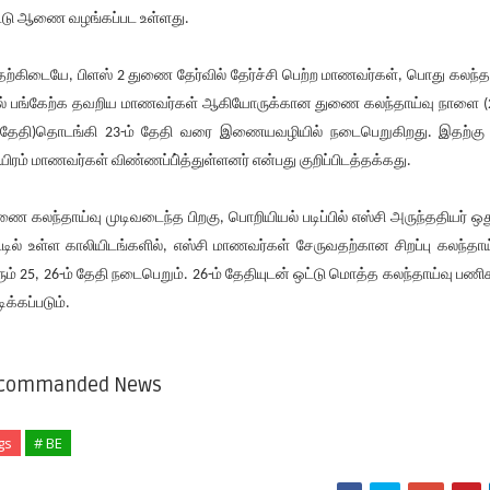
ட்டு ஆணை வழங்​கப்பட உள்​ளது.
ற்​கிடையே, பிளஸ் 2 துணை தேர்​வில் தேர்ச்சி பெற்ற மாணவர்​கள், பொது கலந்​தா
ல் பங்​கேற்க தவறிய மாணவர்​கள் ஆகியோ​ருக்​கான துணை கலந்​தாய்வு நாளை (
 தேதி)தொடங்கி 23-ம் தேதி வரை இணை​ய​வழி​யில் நடை​பெறுகிறது. இதற்கு
ிரம் மாணவர்​கள் விண்​ணப்​பி்த்​துள்​ளனர் என்​பது குறிப்​பிடத்​தக்​கது.
ணை கலந்​தாய்வு முடிவடைந்த பிறகு, பொறி​யியல் படிப்​பில் எஸ்சி அருந்​த​தி​யர் ஒது
ட்​டில் உள்ள காலி​யிடங்​களில், எஸ்சி மாணவர்​கள் சேரு​வதற்​கான சிறப்பு கலந்​தாய
ும் 25, 26-ம் தேதி நடை​பெறும். 26-ம் தேதி​யுடன் ஒட்டு மொத்த கலந்​தாய்வு பணி​க
ிக்​கப்​படும்​.
commanded News
gs
# BE