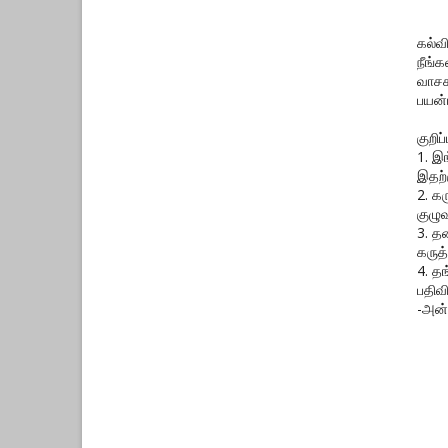
கல்வ
நீங்
வாசக
பயன்
குறிப்ப
1. இ
இதற்
2. க
குழுவ
3. த
கருத்
4. த
பதிவ
-அன்