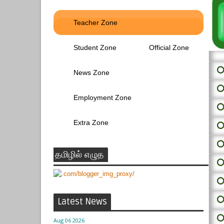
Teacher Zone
Student Zone
Official Zone
⭕ 
News Zone
⭕
Employment Zone
⭕
Extra Zone
⭕
⭕
தமிழில் எழுத
⭕
⭕
⭕
Latest News
⭕
Aug 06 2026