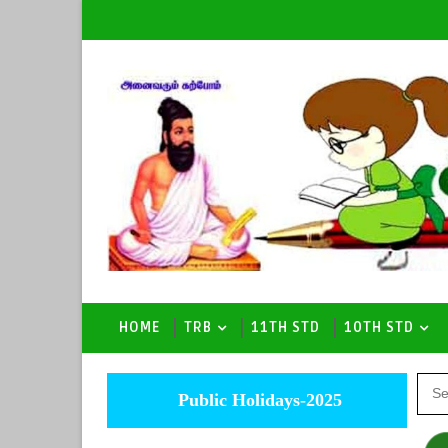
HOME
TRB
11TH STD
10TH STD
Public Holidays-2025