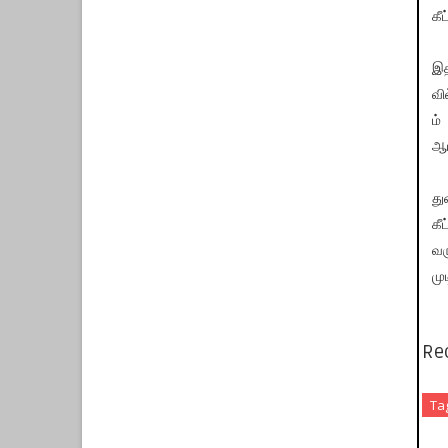
கீ
இத
வி
ம்
ஆய
து
கீ
வர
முட
Re
Ta