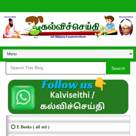
Search
⭕ E Books ( all std )