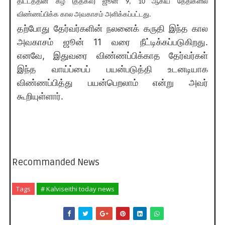
திட்டத்தின் கீழ் (தத்கல்) ஜூன் 9, 10 ஆகிய தேதிகளில்
விண்ணப்பிக்க கால அவகாசம் அளிக்கப்பட்டது.
தற்போது தேர்வர்களின் நலனைக் கருதி இந்த கால
அவகாசம் ஜூன் 11 வரை நீட்டிக்கப்படுகிறது.
எனவே, இதுவரை விண்ணப்பிக்காத தேர்வர்கள்
இந்த வாய்ப்பைப் பயன்படுத்தி உடனடியாக
விண்ணப்பித்து பயன்பெறலாம் என்று அவர்
கூறியுள்ளார்.
Recommanded News
Tags
# Kalviseithi today news