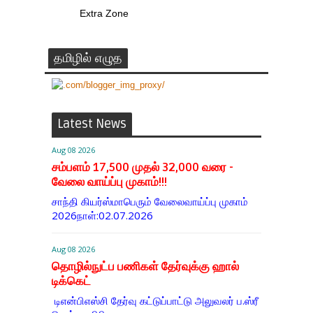
Extra Zone
தமிழில் எழுத
Latest News
Aug 08 2026
சம்பளம் 17,500 முதல் 32,000 வரை -
வேலை வாய்ப்பு முகாம்!!!
சாந்தி கியர்ஸ்மாபெரும் வேலைவாய்ப்பு முகாம்
2026நாள்:02.07.2026
Aug 08 2026
தொழில்நுட்ப பணிகள் தேர்வுக்கு ஹால் ​
டிக்கெட்
டிஎன்​பிஎஸ்சி தேர்வு கட்​டுப்​பாட்டு அலு​வலர் ப.ஸ்ரீ