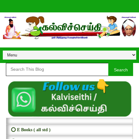
Search
⭕ E Books ( all std )