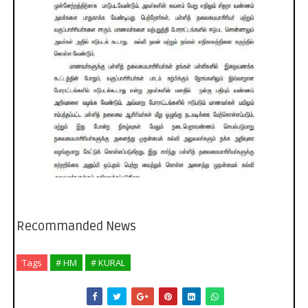
Recommanded News
Tags
# HM
# KURAL