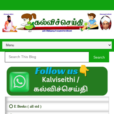
Search
⭕ E Books ( all std )