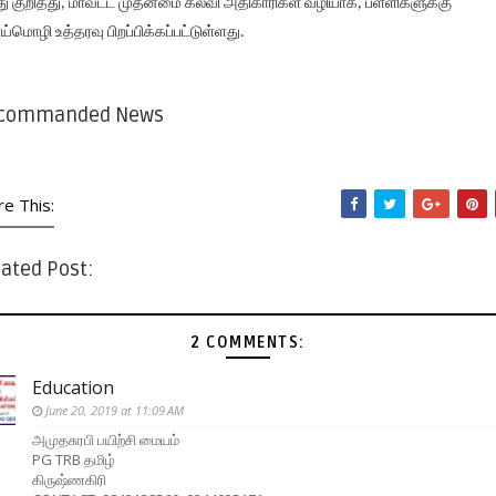
ு குறித்து, மாவட்ட முதன்மை கல்வி அதிகாரிகள் வழியாக, பள்ளிகளுக்கு
ய்மொழி உத்தரவு பிறப்பிக்கப்பட்டுள்ளது.
commanded News
re This:
ated Post:
2 COMMENTS:
Education
June 20, 2019 at 11:09 AM
அமுதசுரபி பயிற்சி மையம்
PG TRB தமிழ்
கிருஷ்ணகிரி