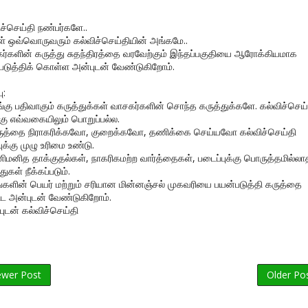
ிச்செய்தி நண்பர்களே..
கள் ஒவ்வொருவரும் கல்விச்செய்தியின் அங்கமே..
ர்களின் கருத்து சுதந்திரத்தை வரவேற்கும் இந்தப்பகுதியை ஆரோக்கியமாக
படுத்திக் கொள்ள அன்புடன் வேண்டுகிறோம்.
ு:
ங்கு பதிவாகும் கருத்துக்கள் வாசகர்களின் சொந்த கருத்துக்களே. கல்விச்செய்
கு எவ்வகையிலும் பொறுப்பல்ல.
ருத்தை நிராகரிக்கவோ, குறைக்கவோ, தணிக்கை செய்யவோ கல்விச்செய்தி
ுக்கு முழு உரிமை உண்டு.
னிமனித தாக்குதல்கள், நாகரிகமற்ற வார்த்தைகள், படைப்புக்கு பொருத்தமில்லா
துகள் நீக்கப்படும்.
ங்களின் பெயர் மற்றும் சரியான மின்னஞ்சல் முகவரியை பயன்படுத்தி கருத்தை
ிட அன்புடன் வேண்டுகிறோம்.
புடன் கல்விச்செய்தி
wer Post
Older Po