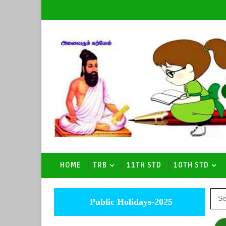
HOME
TRB
11TH STD
10TH STD
Public Holidays-2025