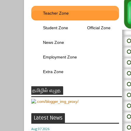
Teacher Zone
Student Zone
Official Zone
⭕ 
News Zone
⭕
Employment Zone
⭕
Extra Zone
⭕
⭕
தமிழில் எழுத
⭕
⭕
⭕
Latest News
⭕
Aug 07 2026