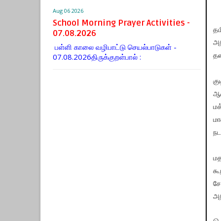
Aug 06 2026
School Morning Prayer Activities -
தம
07.08.2026
அற
பள்ளி காலை வழிபாட்டு செயல்பாடுகள் -
07.08.2026திருக்குறள்பால் :
தண
கு
ஆள
மக
மா
நட
மத
கூ
சே
அற