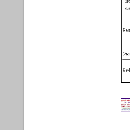
இத
வா
Re
Sha
Rel