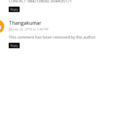
CONTACT :9842138560, 9344035171
Reply
Thangakumar
June 20, 2019 at 5:46 PM
This comment has been removed by the author.
Reply