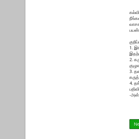
கல்வ
நீங்
வாசக
பயன்
குறிப்ப
1. இ
இதற்
2. க
குழுவ
3. த
கருத்
4. த
பதிவ
-அன்
Ne