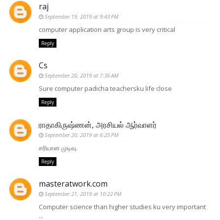
raj
September 19, 2019 at 9:43 PM
computer application arts group is very critical
Reply
Cs
September 20, 2019 at 7:36 AM
Sure computer padicha teachersku life close
Reply
ராதாகிருஷ்ணன், அரசியல் ஆர்வாளர்
September 20, 2019 at 6:25 PM
சரியான முடிவு.
Reply
masteratwork.com
September 21, 2019 at 10:22 PM
Computer science than higher studies ku very important
...