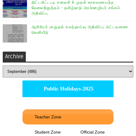
திட்டமிட்டபடி சனவரி 6 முதல் காலவரையற்ற
வேலைநிறுத்தம் - தமிழ்நாடு அரசு்ஊழியர் சங்கம்
அறிவிப்பு
ஆசிரியர் மாறுதல் கலந்தாய்வு அறிவிப்பு அட்டவனண
வெளியீடு
Archive
Public Holidays-2025
Teacher Zone
Student Zone
Official Zone