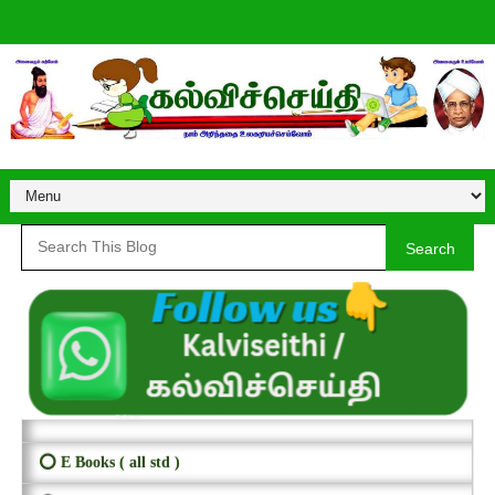
Search
⭕ E Books ( all std )