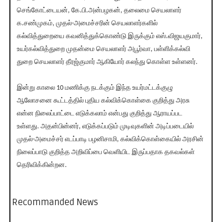
செங்கோட்டையன், கே.பி.அன்பழகன், தலைமை செயலாளர்
க.சண்முகம், முதல்-அமைச்சரின் செயலாளர்களில்
கல்வித்துறையை கவனித்துக்கொண்டு இருக்கும் எஸ்.விஜயகுமார்,
உயர்கல்வித்துறை முதன்மை செயலாளர் அபூர்வா, பள்ளிக்கல்வி
துறை செயலாளர் தீரஜ்குமார் ஆகியோர் கலந்து கொள்ள உள்ளனர்.
இன்று காலை 10 மணிக்கு நடக்கும் இந்த உயர்மட்டக்குழு
ஆலோசனை கூட்டத்தில் புதிய கல்விக்கொள்கை குறித்து அரசு
என்ன நிலைப்பாட்டை எடுக்கலாம் என்பது குறித்து ஆராயப்பட
உள்ளது. அதன்பின்னர், எடுக்கப்படும் முடிவுகளின் அடிப்படையில்
முதல்-அமைச்சர் எடப்பாடி பழனிசாமி, கல்விக்கொள்கையில் அரசின்
நிலைப்பாடு குறித்த அறிவிப்பை வெளியிட இருப்பதாக தகவல்கள்
தெரிவிக்கின்றன.
Recommanded News