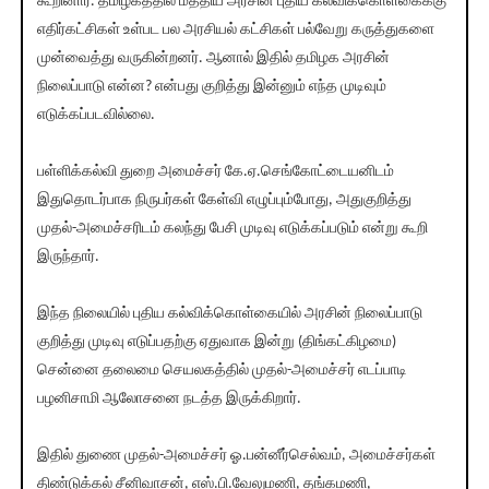
கூறினார். தமிழகத்தில் மத்திய அரசின் புதிய கல்விக்கொள்கைக்கு
எதிர்கட்சிகள் உள்பட பல அரசியல் கட்சிகள் பல்வேறு கருத்துகளை
முன்வைத்து வருகின்றனர். ஆனால் இதில் தமிழக அரசின்
நிலைப்பாடு என்ன? என்பது குறித்து இன்னும் எந்த முடிவும்
எடுக்கப்படவில்லை.
பள்ளிக்கல்வி துறை அமைச்சர் கே.ஏ.செங்கோட்டையனிடம்
இதுதொடர்பாக நிருபர்கள் கேள்வி எழுப்பும்போது, அதுகுறித்து
முதல்-அமைச்சரிடம் கலந்து பேசி முடிவு எடுக்கப்படும் என்று கூறி
இருந்தார்.
இந்த நிலையில் புதிய கல்விக்கொள்கையில் அரசின் நிலைப்பாடு
குறித்து முடிவு எடுப்பதற்கு ஏதுவாக இன்று (திங்கட்கிழமை)
சென்னை தலைமை செயலகத்தில் முதல்-அமைச்சர் எடப்பாடி
பழனிசாமி ஆலோசனை நடத்த இருக்கிறார்.
இதில் துணை முதல்-அமைச்சர் ஓ.பன்னீர்செல்வம், அமைச்சர்கள்
திண்டுக்கல் சீனிவாசன், எஸ்.பி.வேலுமணி, தங்கமணி,