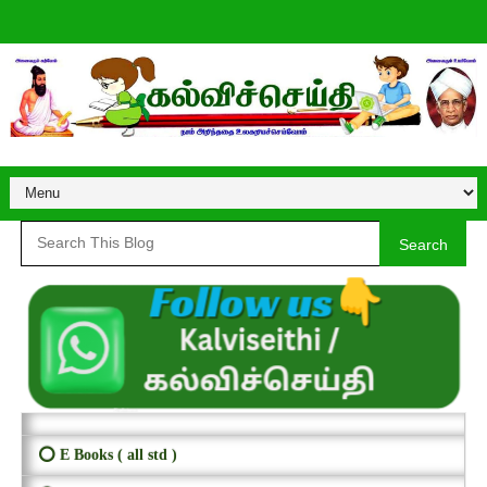
Search
⭕ E Books ( all std )