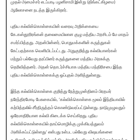
முதல்-அமைச்சர் எடப்பாடி பழனிசாமி இன்று (திங்கட்கிழமை)
ஆலோசனை நடத்த இருக்கிறார்.
புதிய கல்விக்கொள்கையின் வரைவு அறிக்கையை
கே.கஸ்தூரிரங்கன் தலைமையிலான குழு மத்திய அரசிடம் மே மாதம்
சமர்ப்பித்தது. அதன்பின்னர், பொதுமக்களின் கருத்துகள்
கேட்பதற்காக வெளியிடப்பட்டது. அதுகுறித்து கல்வியாளர்கள்
மற்றும் பல்வேறு தரப்பினர் கருத்துகளை மத்திய அரசுக்கு
தெரிவித்தனர். அதன் தொடர்ச்சியாக மத்திய மந்திரிசபை இந்த
புதிய கல்விக்கொள்கைக்கு ஒப்புதல் அளித்துள்ளது.
இந்த கல்விக்கொள்கை குறித்து நேற்றுமுன்தினம் பிரதமர்
நரேந்திரமோடி பேசுகையில், ‘கல்விக்கொள்கை மூலம் இந்தியாவில்
கற்பித்தலில் சீர்திருத்தம் கொண்டுவரப்பட்டுள்ளது. நாடுமுழுவதும்
ஒரேமாதிரியான கல்வி கிடைக்க செய்கிறது. புதிய
கல்விக்கொள்கையில் தாய்மொழிக்கு முக்கியத்துவம்
அளிக்கப்பட்டுள்ளது’ என்பது உள்பட பல்வேறு விஷயங்களை