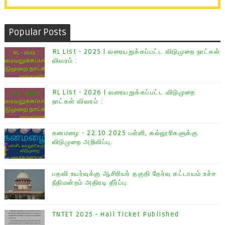
Popular Posts
RL List - 2025 | வரையறுக்கப்பட்ட விடுமுறை நாட்கள்
விவரம் :
RL List - 2026 | வரையறுக்கப்பட்ட விடுமுறை
நாட்கள் விவரம் :
கனமழை - 22.10.2025 பள்ளி, கல்லூரிகளுக்கு
விடுமுறை அறிவிப்பு.
பதவி உயர்வுக்கு ஆசிரியர் தகுதி தேர்வு கட்டாயம் உச்ச
நீதிமன்றம் அதிரடி தீர்ப்பு.
TNTET 2025 - Hall Ticket Published