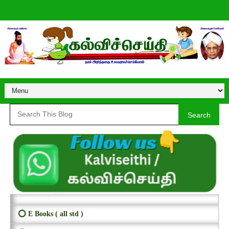
Search
⭕ E Books ( all std )