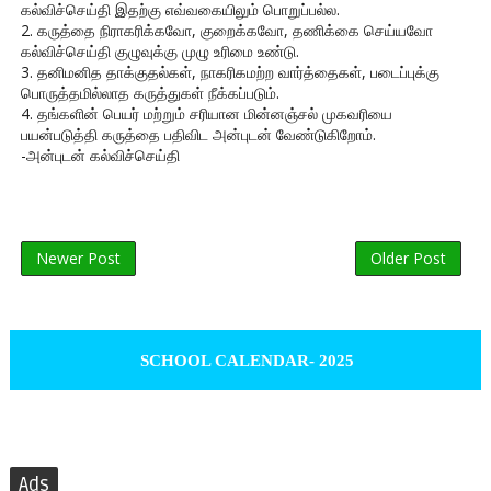
கல்விச்செய்தி இதற்கு எவ்வகையிலும் பொறுப்பல்ல.
2. கருத்தை நிராகரிக்கவோ, குறைக்கவோ, தணிக்கை செய்யவோ
கல்விச்செய்தி குழுவுக்கு முழு உரிமை உண்டு.
3. தனிமனித தாக்குதல்கள், நாகரிகமற்ற வார்த்தைகள், படைப்புக்கு
பொருத்தமில்லாத கருத்துகள் நீக்கப்படும்.
4. தங்களின் பெயர் மற்றும் சரியான மின்னஞ்சல் முகவரியை
பயன்படுத்தி கருத்தை பதிவிட அன்புடன் வேண்டுகிறோம்.
-அன்புடன் கல்விச்செய்தி
Newer Post
Older Post
SCHOOL CALENDAR- 2025
Ads