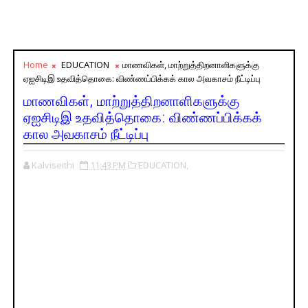
Home
EDUCATION
மாணவிகள், மாற்றுத்திறனாளிகளுக்கு
ஏஐசிடிஇ உதவித்தொகை: விண்ணப்பிக்கக் கால அவகாசம் நீட்டிப்பு
மாணவிகள், மாற்றுத்திறனாளிகளுக்கு
ஏஐசிடிஇ உதவித்தொகை: விண்ணப்பிக்கக்
கால அவகாசம் நீட்டிப்பு
Kalviseithi
11:43 PM
EDUCATION,