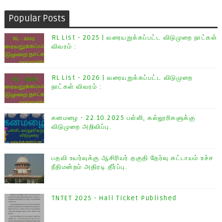
Popular Posts
RL List - 2025 | வரையறுக்கப்பட்ட விடுமுறை நாட்கள்
விவரம் :
RL List - 2026 | வரையறுக்கப்பட்ட விடுமுறை
நாட்கள் விவரம் :
கனமழை - 22.10.2025 பள்ளி, கல்லூரிகளுக்கு
விடுமுறை அறிவிப்பு.
பதவி உயர்வுக்கு ஆசிரியர் தகுதி தேர்வு கட்டாயம் உச்ச
நீதிமன்றம் அதிரடி தீர்ப்பு.
TNTET 2025 - Hall Ticket Published