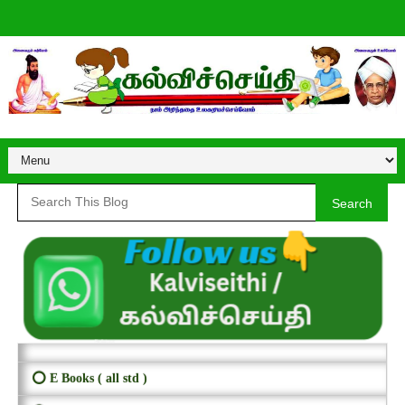
Search
⭕ E Books ( all std )