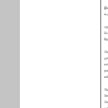
இத
கூ
பழ
பெ
தே
அவ
மு
வா
தன
என
ஆத
பி
அவ