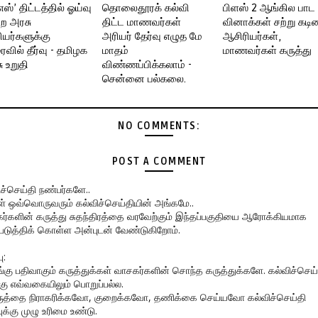
எஸ்’ திட்டத்தில் ஓய்வு
தொலைதூரக் கல்வி
பிளஸ் 2 ஆங்கில பாட
்ற அரசு
திட்ட மாணவர்கள்
வினாக்கள் சற்று கடின
யர்களுக்கு
அரியர் தேர்வு எழுத மே
ஆசிரியர்கள்,
வில் தீர்வு - தமிழக
மாதம்
மாணவர்கள் கருத்து
ு உறுதி
விண்ணப்பிக்கலாம் -
சென்னை பல்கலை.
NO COMMENTS:
POST A COMMENT
ிச்செய்தி நண்பர்களே..
கள் ஒவ்வொருவரும் கல்விச்செய்தியின் அங்கமே..
ர்களின் கருத்து சுதந்திரத்தை வரவேற்கும் இந்தப்பகுதியை ஆரோக்கியமாக
படுத்திக் கொள்ள அன்புடன் வேண்டுகிறோம்.
ு:
ங்கு பதிவாகும் கருத்துக்கள் வாசகர்களின் சொந்த கருத்துக்களே. கல்விச்செய்
கு எவ்வகையிலும் பொறுப்பல்ல.
ருத்தை நிராகரிக்கவோ, குறைக்கவோ, தணிக்கை செய்யவோ கல்விச்செய்தி
ுக்கு முழு உரிமை உண்டு.