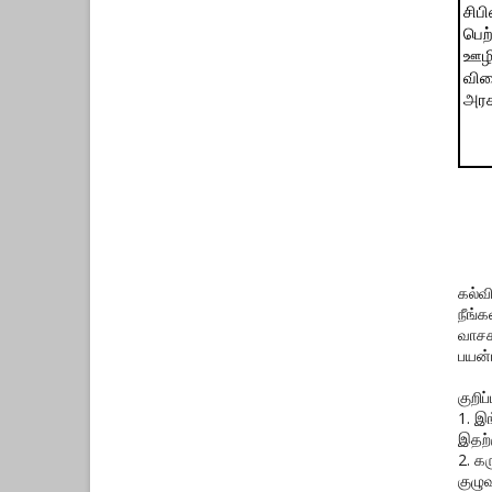
சிபி
பெற
ஊழி
விரை
அரச
கல்வ
நீங்
வாசக
பயன்
குறிப்ப
1. இ
இதற்
2. க
குழுவ