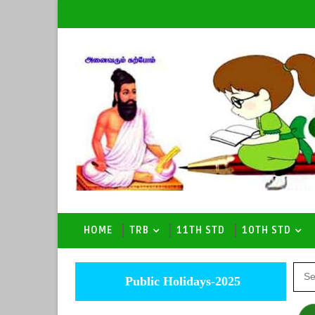
HOME
TRB
11TH STD
10TH STD
Public Holidays-2025