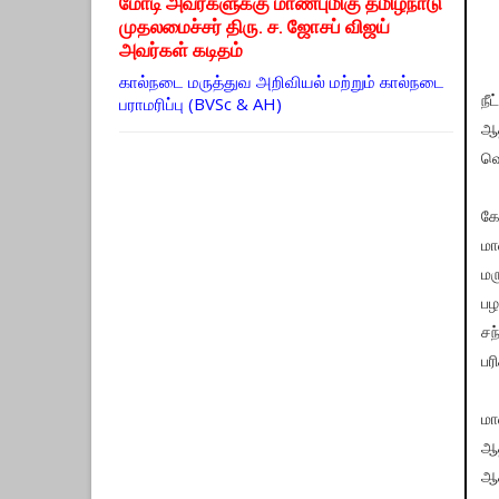
மோடி அவர்களுக்கு மாண்புமிகு தமிழ்நாடு
முதலமைச்சர் திரு. ச. ஜோசப் விஜய்
அவர்கள் கடிதம்
கால்நடை மருத்துவ அறிவியல் மற்றும் கால்நடை
பராமரிப்பு (BVSc & AH)
நீ
ஆத
வெ
கோ
மா
மர
பழ
சந
பர
மா
ஆத
ஆக