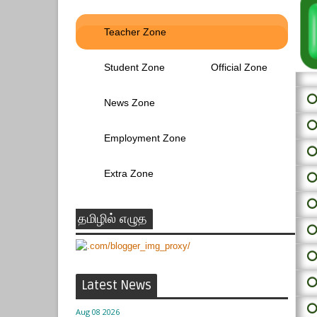
Teacher Zone
Student Zone
Official Zone
⭕ 
News Zone
⭕
Employment Zone
⭕
Extra Zone
⭕
⭕
தமிழில் எழுத
⭕
⭕
⭕
Latest News
⭕
Aug 08 2026