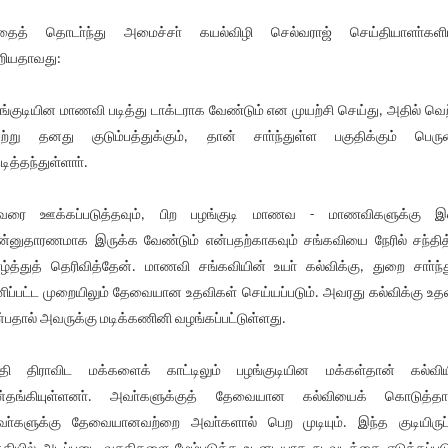
ைத் தொடா்ந்து அமைச்சா் கயல்விழி செல்வராஜ் செய்தியாளா்களி
றியதாவது:
ங்குடியின மாணவி படித்து டாக்டராக வேண்டும் என முயற்சி செய்து, அதில் வெற
ற்று தனது குடும்பத்துக்கும், தான் சாா்ந்துள்ள பகுதிக்கும் பெர
டித்தந்துள்ளாா்.
ரை ஊக்கப்படுத்தவும், பிற பழங்குடி மாணவ - மாணவிகளுக்கு இவ
ன்னுதாரணமாக இருக்க வேண்டும் என்பதற்காகவும் சங்கவியை நேரில் சந்தித
ழ்த்துத் தெரிவித்தேன். மாணவி சங்கவியின் உயா் கல்விக்கு, துறை சாா்ந்த
ிப்பட்ட முறையிலும் தேவையான உதவிகள் செய்யப்படும். அவரது கல்விக்கு உதவ
்பதால் அவருக்கு மடிக்கணினி வழங்கப்பட்டுள்ளது.
ி திராவிட மக்களைக் காட்டிலும் பழங்குடியின மக்கள்தான் கல்விய
ன்தங்கியுள்ளனா். அவா்களுக்குத் தேவையான கல்வியைக் கொடுத்த
ா்களுக்கு தேவையானவற்றை அவா்களால் பெற முடியும். இந்த குடியிருப்ப