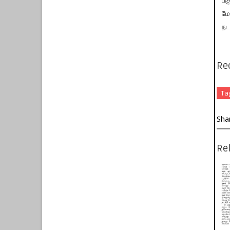
பக
மே
நட
Re
Ta
Sha
Rel