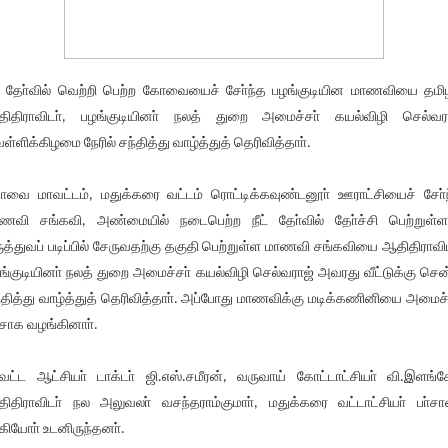
ட் தோ்வில் வெற்றி பெற்ற கோவையைச் சோ்ந்த பழங்குடியின மாணவியை தம
ிதிராவிடா், பழங்குடியினா் நலத் துறை அமைச்சா் கயல்விழி செல்வர
ள்ளிக்கிழமை நேரில் சந்தித்து வாழ்த்துத் தெரிவித்தாா்.
வை மாவட்டம், மதுக்கரை வட்டம் ரொட்டிக்கவுண்டனூா் ஊராட்சியைச் சோ்
ணவி சங்கவி, அண்மையில் நடைபெற்ற நீட் தோ்வில் தோ்ச்சி பெற்றுள்ளா
ுத்துவப் படிப்பில் சேருவதற்கு தகுதி பெற்றுள்ள மாணவி சங்கவியை ஆதிதிராவிட
ங்குடியினா் நலத் துறை அமைச்சா் கயல்விழி செல்வராஜ் அவரது வீட்டுக்கு சென
்தித்து வாழ்த்துத் தெரிவித்தாா். அப்போது மாணவிக்கு மடிக்கணினியை அமைச்
ிசாக வழங்கினாா்.
வட்ட ஆட்சியா் டாக்டா் ஜி.எஸ்.சமீரன், வருவாய் கோட்டாட்சியா் வி.இளங்
ிதிராவிடா் நல அலுவலா் வசந்தராம்குமாா், மதுக்கரை வட்டாட்சியா் பா்ச
ியோா் உடனிருந்தனா்.