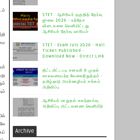
டம்
STET : ஆசிரியர் தகுதித் தேர்வு
ஜுலை 2026 - உத்தேச
விடைகளை வெளியிட்டது
ஆசிரியர் தேர்வு வாரியம்
்றி
ுமை
STET - Exam July 2026 - Hall
Ticket Published -
Download Now - Direct Link
ா்
திட்டமிட்டபடி சனவரி 6 முதல்
்து
காலவரையற்ற வேலைநிறுத்தம் -
தமிழ்நாடு அரசு்ஊழியர் சங்கம்
ும்
அறிவிப்பு
ும்
ஆசிரியர் மாறுதல் கலந்தாய்வு
அறிவிப்பு அட்டவனண வெளியீடு
ில்
ாலே
Archive
ுப்