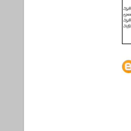
ஆசி
மூல
ஆசி
அறிவ