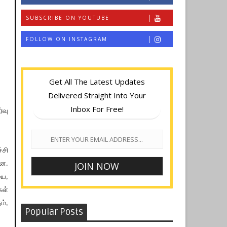
SUBSCRIBE ON YOUTUBE
FOLLOW ON INSTAGRAM
Get All The Latest Updates
Delivered Straight Into Your
Inbox For Free!
்வு
்சி
றன.
யை,
கள்
ம்,
Popular Posts