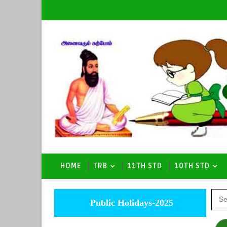
HOME
TRB
11TH STD
10TH STD
Public Holidays-2025