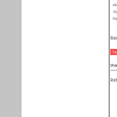
வி
அற
தெ
Re
Ta
Sha
Rel