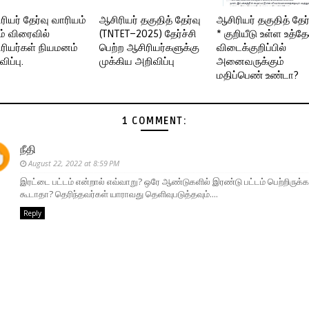
ரியர் தேர்வு வாரியம்
ஆசிரியர் தகுதித் தேர்வு
ஆசிரியர் தகுதித் தேர
ம் விரைவில்
(TNTET–2025) தேர்ச்சி
* குறியீடு உள்ள உத்த
ரியர்கள் நியமனம்
பெற்ற ஆசிரியர்களுக்கு
விடைக்குறிப்பில்
ிப்பு.
முக்கிய அறிவிப்பு
அனைவருக்கும்
மதிப்பெண் உண்டா?
1 COMMENT:
நீதி
August 22, 2022 at 8:59 PM
இரட்டை பட்டம் என்றால் எவ்வாறு? ஒரே ஆண்டுகளில் இரண்டு பட்டம் பெற்றிருக்க
கூடாதா? தெரிந்தவர்கள் யாராவது தெளிவுபடுத்தவும்....
Reply