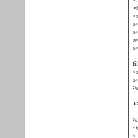
மத
சத
தர
தா
மு
தல
இந
சத
தா
தெ
1:
தே
வி
சா