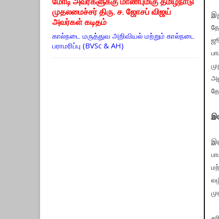
மோடி அவர்களுக்கு மாண்புமிகு தமிழ்நாடு
முதலமைச்சர் திரு. ச. ஜோசப் விஜய்
இத
அவர்கள் கடிதம்
தே
கால்நடை மருத்துவ அறிவியல் மற்றும் கால்நடை
ஜூ
பராமரிப்பு (BVSc & AH)
பா
மு
அன
த
இர
இர
பா
மற
வழ
மு
ச