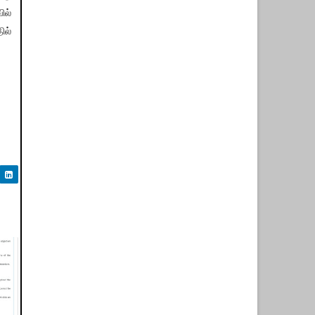
ில்
ல்