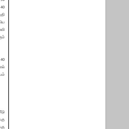
 40
ுதி
கிய
்வி
ும்
 40
ால்
யம்
ீடு
்கு
்கு