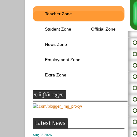
Teacher Zone
Student Zone
Official Zone
⭕ 
News Zone
⭕
Employment Zone
⭕
Extra Zone
⭕
⭕
தமிழில் எழுத
⭕
⭕
⭕
Latest News
⭕
Aug 08 2026