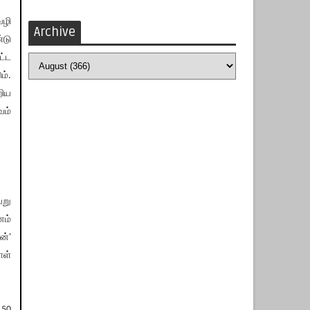
வழி
Archive
்டு
ட்ட
ம்.
றிய
வம்
ேறு
னம்
ன்'
ாள்
50