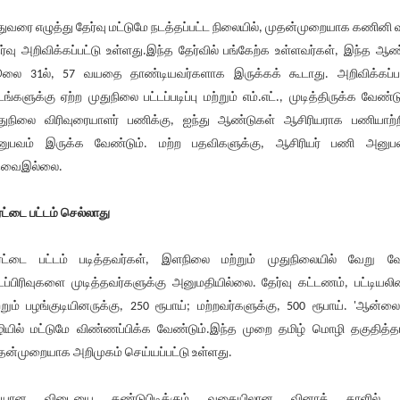
ுவரை எழுத்து தேர்வு மட்டுமே நடத்தப்பட்ட நிலையில், முதன்முறையாக கணினி 
ர்வு அறிவிக்கப்பட்டு உள்ளது.இந்த தேர்வில் பங்கேற்க உள்ளவர்கள், இந்த ஆண
லை 31ல், 57 வயதை தாண்டியவர்களாக இருக்கக் கூடாது. அறிவிக்கப்ப
டங்களுக்கு ஏற்ற முதுநிலை பட்டப்படிப்பு மற்றும் எம்.எட்., முடித்திருக்க வேண்டு
துநிலை விரிவுரையாளர் பணிக்கு, ஐந்து ஆண்டுகள் ஆசிரியராக பணியாற்
ுபவம் இருக்க வேண்டும். மற்ற பதவிகளுக்கு, ஆசிரியர் பணி அனுப
ேவைஇல்லை.
ட்டை பட்டம் செல்லாது
ட்டை பட்டம் படித்தவர்கள், இளநிலை மற்றும் முதுநிலையில் வேறு வ
டப்பிரிவுகளை முடித்தவர்களுக்கு அனுமதியில்லை. தேர்வு கட்டணம், பட்டியலி
்றும் பழங்குடியினருக்கு, 250 ரூபாய்; மற்றவர்களுக்கு, 500 ரூபாய். 'ஆன்லை
ியில் மட்டுமே விண்ணப்பிக்க வேண்டும்.இந்த முறை தமிழ் மொழி தகுதித்த
தன்முறையாக அறிமுகம் செய்யப்பட்டு உள்ளது.
ரியான விடையை கண்டுபிடிக்கும் வகையிலான வினாத் தாளில், 