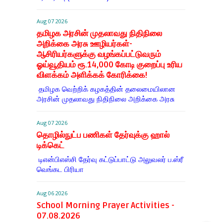
Aug 07 2026
தமிழக அரசின் முதலாவது நிதிநிலை
அறிக்கை அரசு ஊழியர்கள்-
ஆசிரியர்களுக்கு வழங்கப்பட்டுவரும்
ஓய்வூதியம் ரூ.14,000 கோடி குறைப்பு உரிய
விளக்கம் அளிக்கக் கோரிக்கை!
தமிழக வெற்றிக் கழகத்தின் தலைமையிலான
அரசின் முதலாவது நிதிநிலை அறிக்கை அரசு
Aug 07 2026
தொழில்நுட்ப பணிகள் தேர்வுக்கு ஹால் ​
டிக்கெட்
டிஎன்​பிஎஸ்சி தேர்வு கட்​டுப்​பாட்டு அலு​வலர் ப.ஸ்ரீ
வெங்கட பிரியா
Aug 06 2026
School Morning Prayer Activities -
07.08.2026