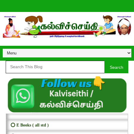
Search
⭕ E Books ( all std )