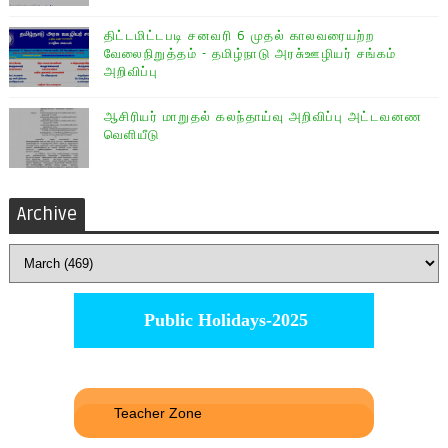
திட்டமிட்டபடி சனவரி 6 முதல் காலவரையற்ற
வேலைநிறுத்தம் - தமிழ்நாடு அரசு்ஊழியர் சங்கம்
அறிவிப்பு
ஆசிரியர் மாறுதல் கலந்தாய்வு அறிவிப்பு அட்டவனண
வெளியீடு
Archive
Public Holidays-2025
Teacher Zone