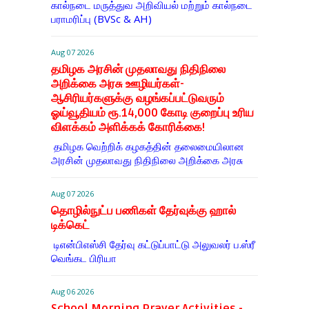
கால்நடை மருத்துவ அறிவியல் மற்றும் கால்நடை
பராமரிப்பு (BVSc & AH)
Aug 07 2026
தமிழக அரசின் முதலாவது நிதிநிலை
அறிக்கை அரசு ஊழியர்கள்-
ஆசிரியர்களுக்கு வழங்கப்பட்டுவரும்
ஓய்வூதியம் ரூ.14,000 கோடி குறைப்பு உரிய
விளக்கம் அளிக்கக் கோரிக்கை!
தமிழக வெற்றிக் கழகத்தின் தலைமையிலான
அரசின் முதலாவது நிதிநிலை அறிக்கை அரசு
Aug 07 2026
தொழில்நுட்ப பணிகள் தேர்வுக்கு ஹால் ​
டிக்கெட்
டிஎன்​பிஎஸ்சி தேர்வு கட்​டுப்​பாட்டு அலு​வலர் ப.ஸ்ரீ
வெங்கட பிரியா
Aug 06 2026
School Morning Prayer Activities -