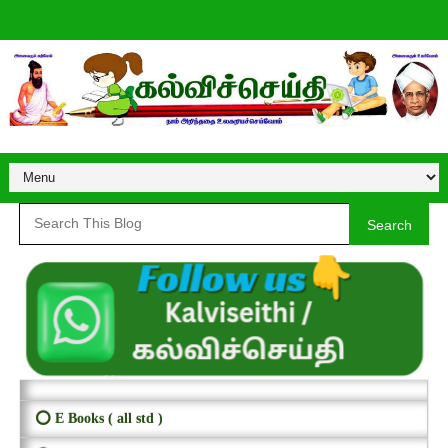
Search
⭕ E Books ( all std )