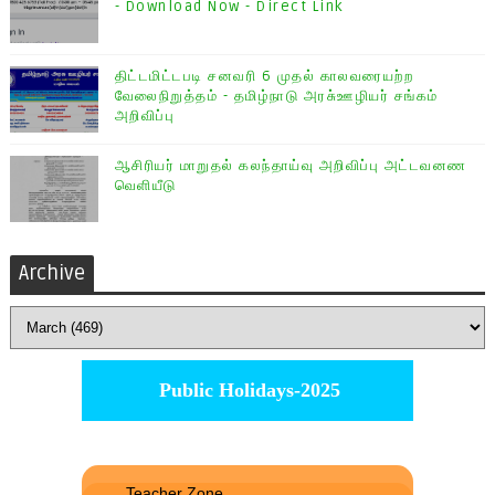
- Download Now - Direct Link
திட்டமிட்டபடி சனவரி 6 முதல் காலவரையற்ற
வேலைநிறுத்தம் - தமிழ்நாடு அரசு்ஊழியர் சங்கம்
அறிவிப்பு
ஆசிரியர் மாறுதல் கலந்தாய்வு அறிவிப்பு அட்டவனண
வெளியீடு
Archive
Public Holidays-2025
Teacher Zone