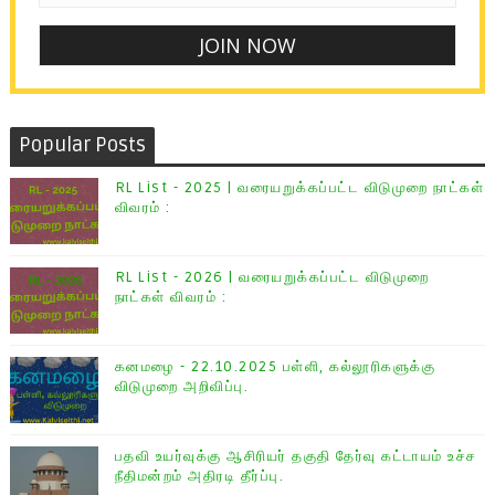
Popular Posts
RL List - 2025 | வரையறுக்கப்பட்ட விடுமுறை நாட்கள்
விவரம் :
RL List - 2026 | வரையறுக்கப்பட்ட விடுமுறை
நாட்கள் விவரம் :
கனமழை - 22.10.2025 பள்ளி, கல்லூரிகளுக்கு
விடுமுறை அறிவிப்பு.
பதவி உயர்வுக்கு ஆசிரியர் தகுதி தேர்வு கட்டாயம் உச்ச
நீதிமன்றம் அதிரடி தீர்ப்பு.