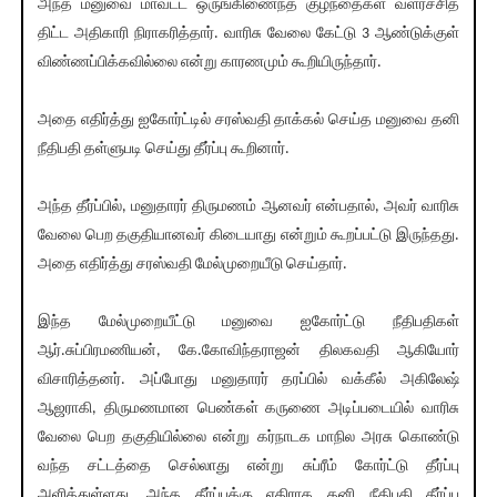
அந்த மனுவை மாவட்ட ஒருங்கிணைந்த குழந்தைகள் வளர்ச்சித்
திட்ட அதிகாரி நிராகரித்தார். வாரிசு வேலை கேட்டு 3 ஆண்டுக்குள்
விண்ணப்பிக்கவில்லை என்று காரணமும் கூறியிருந்தார்.
அதை எதிர்த்து ஐகோர்ட்டில் சரஸ்வதி தாக்கல் செய்த மனுவை தனி
நீதிபதி தள்ளுபடி செய்து தீர்ப்பு கூறினார்.
அந்த தீர்ப்பில், மனுதாரர் திருமணம் ஆனவர் என்பதால், அவர் வாரிசு
வேலை பெற தகுதியானவர் கிடையாது என்றும் கூறப்பட்டு இருந்தது.
அதை எதிர்த்து சரஸ்வதி மேல்முறையீடு செய்தார்.
இந்த மேல்முறையீட்டு மனுவை ஐகோர்ட்டு நீதிபதிகள்
ஆர்.சுப்பிரமணியன், கே.கோவிந்தராஜன் திலகவதி ஆகியோர்
விசாரித்தனர். அப்போது மனுதாரர் தரப்பில் வக்கீல் அகிலேஷ்
ஆஜராகி, திருமணமான பெண்கள் கருணை அடிப்படையில் வாரிசு
வேலை பெற தகுதியில்லை என்று கர்நாடக மாநில அரசு கொண்டு
வந்த சட்டத்தை செல்லாது என்று சுப்ரீம் கோர்ட்டு தீர்ப்பு
அளித்துள்ளது. அந்த தீர்ப்புக்கு எதிராக தனி நீதிபதி தீர்ப்பு