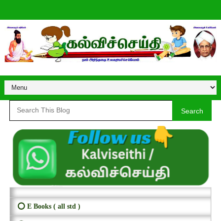
Search
⭕ E Books ( all std )