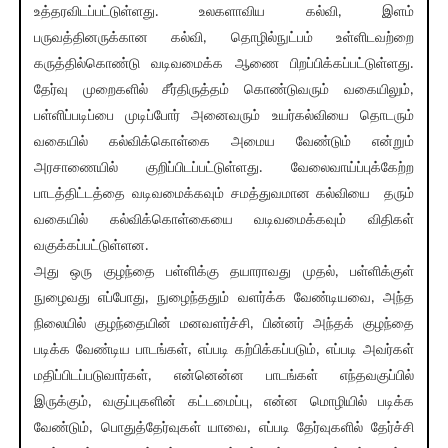
உத்தரவிடப்பட்டுள்ளது. உலகளாவிய கல்வி, இளம்
பருவத்தினருக்கான கல்வி, தொழில்நுட்பம் உள்ளிடவற்றை
கருத்தில்கொண்டு வடிவமைக்க ஆணை பிறப்பிக்கப்பட்டுள்ளது.
தேர்வு முறைகளில் சீர்திருத்தம் கொண்டுவரும் வகையிலும்,
பள்ளிப்படிப்பை முடிப்போர் அனைவரும் உயர்கல்வியை தொடரும்
வகையில் கல்விக்கொள்கை அமைய வேண்டும் என்றும்
அரசாணையில் குறிப்பிடப்பட்டுள்ளது. வேலைவாய்ப்புக்கேற்ற
பாடத்திட்டத்தை வடிவமைக்கவும் சமத்துவமான கல்வியை தரும்
வகையில் கல்விக்கொள்கையை வடிவமைக்கவும் விதிகள்
வகுக்கப்பட்டுள்ளன.
அது ஒரு குழந்தை பள்ளிக்கு தயாராவது முதல், பள்ளிக்குள்
நுழைவது எப்போது, நுழைந்ததும் வளர்க்க வேண்டியவை, அந்த
நிலையில் குழந்தையின் மனவளர்ச்சி, பின்னர் அந்தக் குழந்தை
படிக்க வேண்டிய பாடங்கள், எப்படி கற்பிக்கப்படும், எப்படி அவர்கள்
மதிப்பிடப்படுவார்கள், என்னென்ன பாடங்கள் எந்தவகுப்பில்
இருக்கும், வகுப்புகளின் கட்டமைப்பு, என்ன மொழியில் படிக்க
வேண்டும், பொதுத்தேர்வுகள் யாவை, எப்படி தேர்வுகளில் தேர்ச்சி