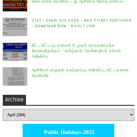
விடைகளை வெளியிட்டது ஆசிரியர் தேர்வு வாரியம்
STET - Exam July 2026 - Hall Ticket Published
- Download Now - Direct Link
திட்டமிட்டபடி சனவரி 6 முதல் காலவரையற்ற
வேலைநிறுத்தம் - தமிழ்நாடு அரசு்ஊழியர் சங்கம்
அறிவிப்பு
ஆசிரியர் மாறுதல் கலந்தாய்வு அறிவிப்பு அட்டவனண
வெளியீடு
Archive
Public Holidays-2025