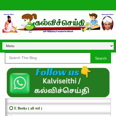
Search
⭕ E Books ( all std )