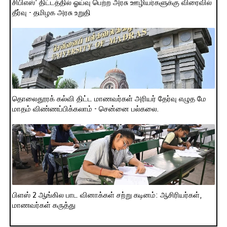
சிபிஎஸ்’ திட்டத்தில் ஓய்வு பெற்ற அரசு ஊழியர்களுக்கு விரைவில்
தீர்வு - தமிழக அரசு உறுதி
தொலைதூரக் கல்வி திட்ட மாணவர்கள் அரியர் தேர்வு எழுத மே
மாதம் விண்ணப்பிக்கலாம் - சென்னை பல்கலை.
பிளஸ் 2 ஆங்கில பாட வினாக்கள் சற்று கடினம்: ஆசிரியர்கள்,
மாணவர்கள் கருத்து