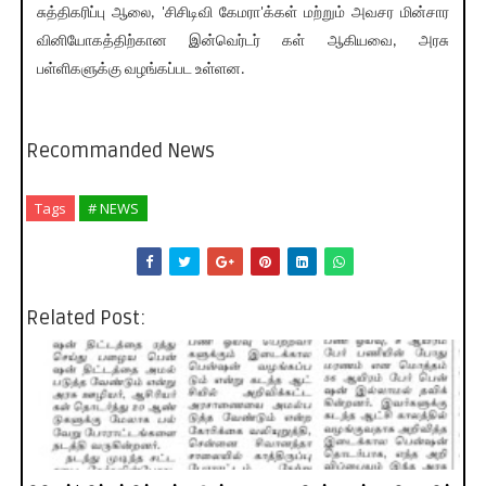
சுத்திகரிப்பு ஆலை, 'சிசிடிவி கேமரா'க்கள் மற்றும் அவசர மின்சார
வினியோகத்திற்கான இன்வெர்டர் கள் ஆகியவை, அரசு
பள்ளிகளுக்கு வழங்கப்பட உள்ளன.
Recommanded News
Tags
# NEWS
Related Post: