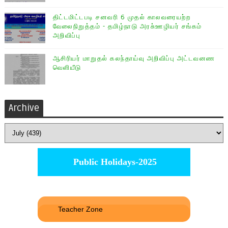
திட்டமிட்டபடி சனவரி 6 முதல் காலவரையற்ற
வேலைநிறுத்தம் - தமிழ்நாடு அரசு்ஊழியர் சங்கம்
அறிவிப்பு
ஆசிரியர் மாறுதல் கலந்தாய்வு அறிவிப்பு அட்டவனண
வெளியீடு
Archive
Public Holidays-2025
Teacher Zone