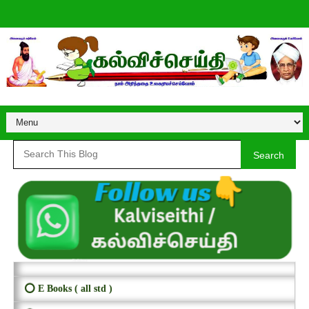
Search
⭕ E Books ( all std )