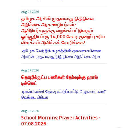
Aug 07 2026
தமிழக அரசின் முதலாவது நிதிநிலை
அறிக்கை அரசு ஊழியர்கள்-
ஆசிரியர்களுக்கு வழங்கப்பட்டுவரும்
ஓய்வூதியம் ரூ.14,000 கோடி குறைப்பு உரிய
விளக்கம் அளிக்கக் கோரிக்கை!
தமிழக வெற்றிக் கழகத்தின் தலைமையிலான
அரசின் முதலாவது நிதிநிலை அறிக்கை அரசு
Aug 07 2026
தொழில்நுட்ப பணிகள் தேர்வுக்கு ஹால் ​
டிக்கெட்
டிஎன்​பிஎஸ்சி தேர்வு கட்​டுப்​பாட்டு அலு​வலர் ப.ஸ்ரீ
வெங்கட பிரியா
Aug 06 2026
School Morning Prayer Activities -
07.08.2026