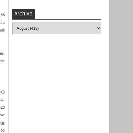
Archive
 86
ப்ப
்தி
வி,
மான
ாடு
களை
-23
ள்ள
ேறு
565