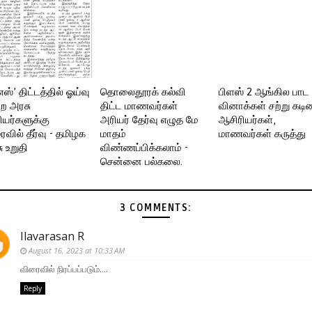
எஸ்’ திட்டத்தில் ஓய்வு
தொலைதூரக் கல்வி
பிளஸ் 2 ஆங்கில பாட
்ற அரசு
திட்ட மாணவர்கள்
வினாக்கள் சற்று கடின
யர்களுக்கு
அரியர் தேர்வு எழுத மே
ஆசிரியர்கள்,
வில் தீர்வு - தமிழக
மாதம்
மாணவர்கள் கருத்து
ு உறுதி
விண்ணப்பிக்கலாம் -
சென்னை பல்கலை.
3 COMMENTS:
Ilavarasan R
August 16, 2023 at 10:33 AM
விரைவில் நிரப்பப்படும்....
Reply