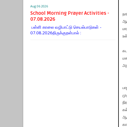
Aug 06 2026
School Morning Prayer Activities -
நா
07.08.2026
ஆய
பள்ளி காலை வழிபாட்டு செயல்பாடுகள் -
மா
07.08.2026திருக்குறள்பால் :
உள
கட
மக
அற
பா
மு
நி
கல
ஆச
கா