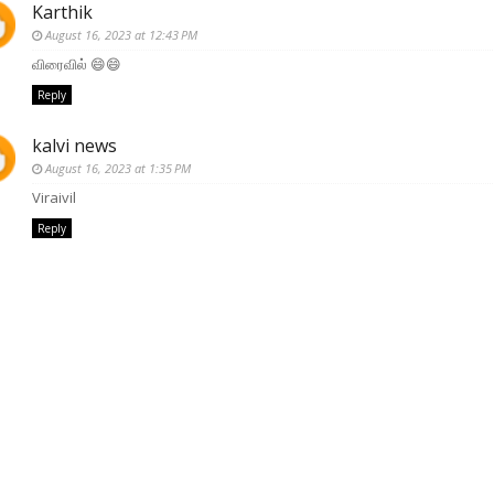
Karthik
August 16, 2023 at 12:43 PM
விரைவில் 😄😄
Reply
kalvi news
August 16, 2023 at 1:35 PM
Viraivil
Reply