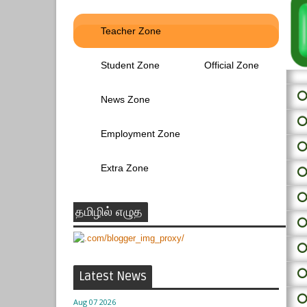
Teacher Zone
Student Zone
Official Zone
⭕ 
News Zone
⭕
Employment Zone
⭕
Extra Zone
⭕
⭕
தமிழில் எழுத
⭕
⭕
⭕
Latest News
⭕
Aug 07 2026