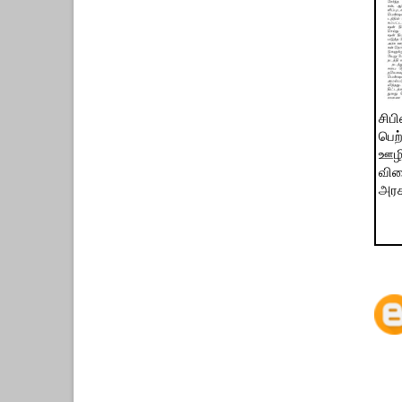
சிபி
பெற
ஊழி
விரை
அரச