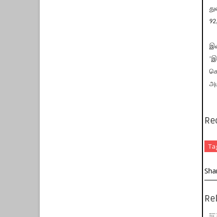
து
92
இவ
’இ
கொ
அம
Re
Ta
Sha
Rel