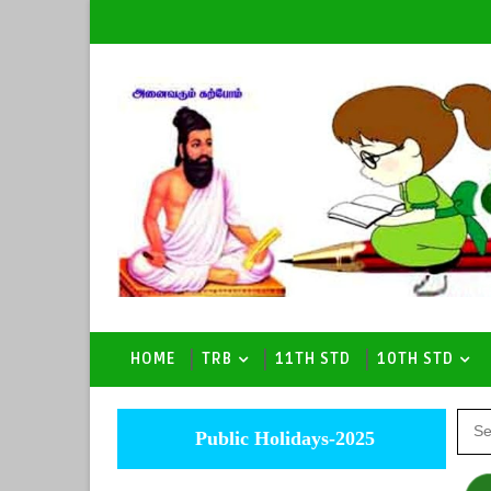
HOME
TRB
11TH STD
10TH STD
Public Holidays-2025