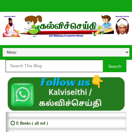
Search
⭕ E Books ( all std )