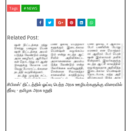
Tags
# NEWS
Related Post:
சிபிஎஸ்’ திட்டத்தில் ஓய்வு பெற்ற அரசு ஊழியர்களுக்கு விரைவில்
தீர்வு - தமிழக அரசு உறுதி