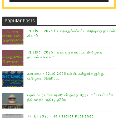
Popular Posts
RL List - 2025 | வரையறுக்கப்பட்ட விடுமுறை நாட்கள்
விவரம் :
RL List - 2026 | வரையறுக்கப்பட்ட விடுமுறை
நாட்கள் விவரம் :
கனமழை - 22.10.2025 பள்ளி, கல்லூரிகளுக்கு
விடுமுறை அறிவிப்பு.
பதவி உயர்வுக்கு ஆசிரியர் தகுதி தேர்வு கட்டாயம் உச்ச
நீதிமன்றம் அதிரடி தீர்ப்பு.
TNTET 2025 - Hall Ticket Published