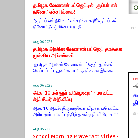
தமிழக வேளாண் பட்ஜெட்டில் 'சூப்பர் எல்
⭕
நினோ' எச்சரிக்கை!
'சூப்பர் எல் நினோ' எச்சரிக்கை!🌾‘சூப்பர் எல்
நினோ' நிகழ்வினால் நாடு
Jun 1
Aug 06 2026
தமிழக அரசின் வேளாண் பட்ஜெட் தாக்கல் -
முக்கிய அம்சங்கள்:
தமிழக அரசின் வேளாண் பட்ஜெட் தாக்கல்
செய்யப்பட்டது.விவசாயிகளுக்கான இலவச
H
யுஜ
Aug 06 2026
ஆக. 10 உள்ளூர் விடுமுறை" - மாவட்ட
க
ஆட்சியர் அறிவிப்பு
தி
ஆக. 10 ஆடித் திருவாதிரை விழாவையொட்டி
அரியலூர் மாவட்டத்திற்கு உள்ளூர் விடுமுறை"
Aug 05 2026
School Morning Prayer Activities -