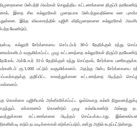
திமுறைகளை பின்பற்றி அவர்கள் செலுத்திய கட்டணங்களை திருப்பி தரவேண்டு
ால், இதை சில கல்லூரிகள் முறையாக பின்பற்றுவதில்லை என புகார்
்துள்ளன. இந்த விவகாரத்தில் யுஜிசி விதிமுறைகளை கல்லூரிகள் அவசி
ன்பற்ற வேண்டும்.
ன்படி கல்லூரி சேர்க்கையை செப்டம்பர் 30-ம் தேதிக்குள் ரத்து செய்ய
ணவர்களிடம் வசூலிக்கப்பட்ட முழு கட்டணத்தை கல்லூரிகள் திருப்பி தரவேண்டு
ேபோல், அக்டோபர் 31-ம் தேதிக்குள் ரத்து செய்தால், சேர்க்கை பணிகளுக்
ர்களிடம் ரூ.1,000 மட்டும் வசூலிக்கலாம். அதற்கு பின்பு சேர்க்கையை ரத
ய்பவர்களுக்கு குறிப்பிட்ட காலத்துக்கான கட்டணத்தை பிடித்தம் செய்த
ள்ளலாம்.
்த கொள்கை யுஜிசியால் அங்கீகரிக்கப்பட்ட ஒவ்வொரு கல்வி நிறுவனத்துக்க
ருந்தும். எக்காரணம் கொண்டும் முழு கல்வியாண்டு அல்லது நடப
ுவத்துக்கான கட்டணங்களை பிடித்தம் செய்யக்கூடாது. இல்லையென
திகளின்படி கடும் நடவடிக்கைகள் எடுக்கப்படும், என்று அதில் கூறப்பட்டுள்ளது.