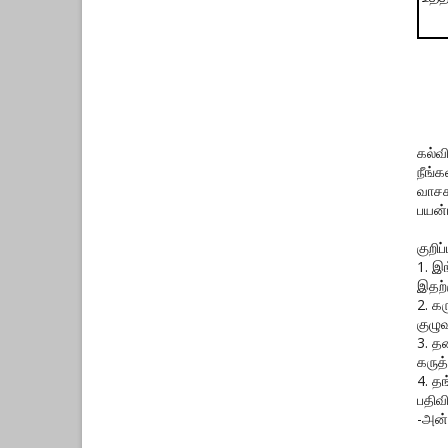
கல்வ
நீங்
வாசக
பயன்
குறிப்ப
1. இ
இதற்
2. க
குழுவ
3. த
கருத்
4. த
பதிவ
-அன்