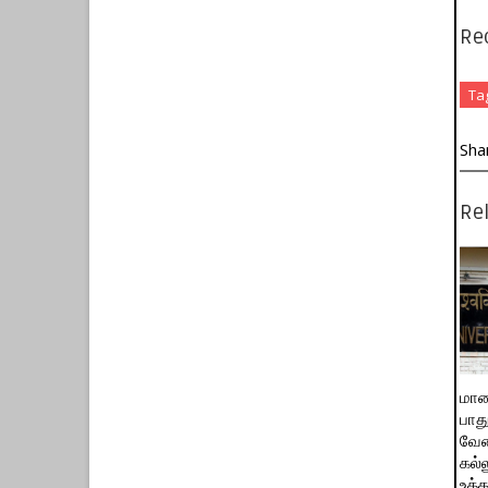
Re
Ta
Sha
Rel
மாண
பாத
வேண
கல்
உத்