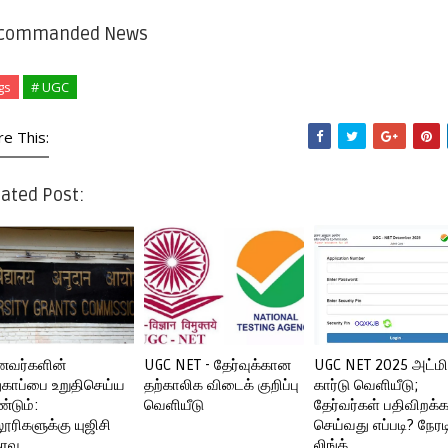
commanded News
gs
# UGC
re This:
ated Post:
வர்களின்
UGC NET - தேர்வுக்கான
UGC NET 2025 அட்மி
ுகாப்பை உறுதிசெய்ய
தற்காலிக விடைக் குறிப்பு
கார்டு வெளியீடு;
்டும்:
வெளியீடு
தேர்வர்கள் பதிவிறக்க
லூரிகளுக்கு யுஜிசி
செய்வது எப்படி? நேரட
தரவு
லிங்க்