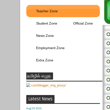
Teacher Zone
Student Zone
Official Zone
⭕ 
News Zone
⭕
Employment Zone
⭕
Extra Zone
⭕
⭕
தமிழில் எழுத
⭕
⭕
⭕
Latest News
⭕
Aug 06 2026