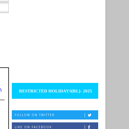
ை
RESTRICTED HOLIDAYS[RL]- 2025
FOLLOW ON TWITTER
LIKE ON FACEBOOK