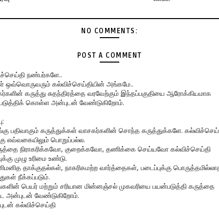
NO COMMENTS:
POST A COMMENT
ிச்செய்தி நண்பர்களே..
கள் ஒவ்வொருவரும் கல்விச்செய்தியின் அங்கமே..
ர்களின் கருத்து சுதந்திரத்தை வரவேற்கும் இந்தப்பகுதியை ஆரோக்கியமாக
படுத்திக் கொள்ள அன்புடன் வேண்டுகிறோம்.
ு:
ங்கு பதிவாகும் கருத்துக்கள் வாசகர்களின் சொந்த கருத்துக்களே. கல்விச்செய்
கு எவ்வகையிலும் பொறுப்பல்ல.
ருத்தை நிராகரிக்கவோ, குறைக்கவோ, தணிக்கை செய்யவோ கல்விச்செய்தி
ுக்கு முழு உரிமை உண்டு.
னிமனித தாக்குதல்கள், நாகரிகமற்ற வார்த்தைகள், படைப்புக்கு பொருத்தமில்லா
துகள் நீக்கப்படும்.
ங்களின் பெயர் மற்றும் சரியான மின்னஞ்சல் முகவரியை பயன்படுத்தி கருத்தை
ிட அன்புடன் வேண்டுகிறோம்.
புடன் கல்விச்செய்தி