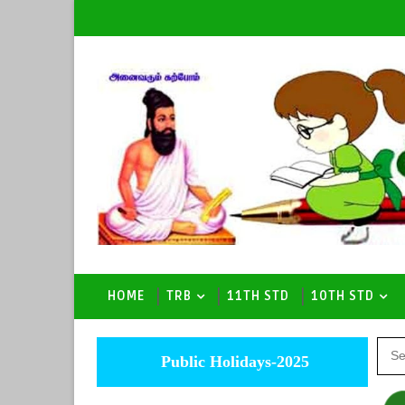
HOME
TRB
11TH STD
10TH STD
Public Holidays-2025