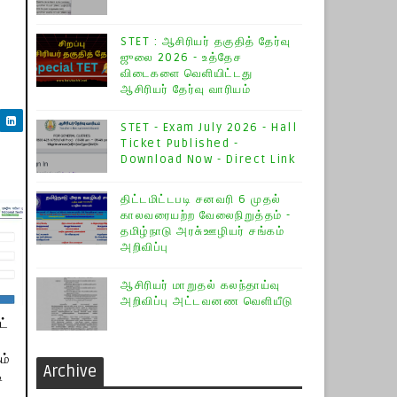
STET : ஆசிரியர் தகுதித் தேர்வு
ஜுலை 2026 - உத்தேச
விடைகளை வெளியிட்டது
ஆசிரியர் தேர்வு வாரியம்
STET - Exam July 2026 - Hall
Ticket Published -
Download Now - Direct Link
திட்டமிட்டபடி சனவரி 6 முதல்
காலவரையற்ற வேலைநிறுத்தம் -
தமிழ்நாடு அரசு்ஊழியர் சங்கம்
அறிவிப்பு
ஆசிரியர் மாறுதல் கலந்தாய்வு
அறிவிப்பு அட்டவனண வெளியீடு
ட்
ம்
Archive
ி