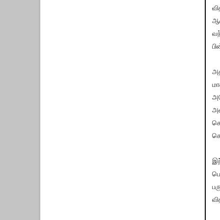
வி
ஆன
வந
பி
அத
மா
அத
அவ
செ
கொ
இந
பொ
பர
வி