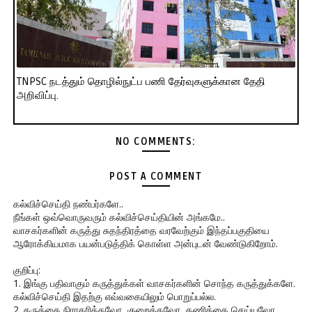
TNPSC நடத்தும் தொழில்நுட்ப பணி தேர்வுகளுக்கான தேதி
அறிவிப்பு.
NO COMMENTS:
POST A COMMENT
கல்விச்செய்தி நண்பர்களே..
நீங்கள் ஒவ்வொருவரும் கல்விச்செய்தியின் அங்கமே..
வாசகர்களின் கருத்து சுதந்திரத்தை வரவேற்கும் இந்தப்பகுதியை
ஆரோக்கியமாக பயன்படுத்திக் கொள்ள அன்புடன் வேண்டுகிறோம்.
குறிப்பு:
1. இங்கு பதிவாகும் கருத்துக்கள் வாசகர்களின் சொந்த கருத்துக்களே.
கல்விச்செய்தி இதற்கு எவ்வகையிலும் பொறுப்பல்ல.
2. கருத்தை நிராகரிக்கவோ, குறைக்கவோ, தணிக்கை செய்யவோ