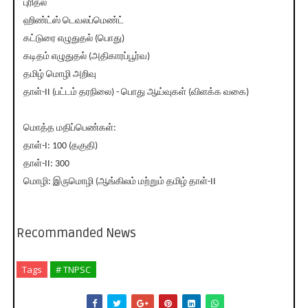
புரிதல்
ஹிண்ட்ஸ் டெவலப்மெண்ட்
கட்டுரை எழுதுதல் (பொது)
கடிதம் எழுதுதல் (அதிகாரப்பூர்வ)
தமிழ் மொழி அறிவு
தாள்-II (பட்டம் தரநிலை) - பொது ஆய்வுகள் (விளக்க வகை)
மொத்த மதிப்பெண்கள்:
தாள்-I: 100 (தகுதி)
தாள்-II: 300
மொழி: இருமொழி (ஆங்கிலம் மற்றும் தமிழ் தாள்-II
Recommanded News
Tags
# TNPSC