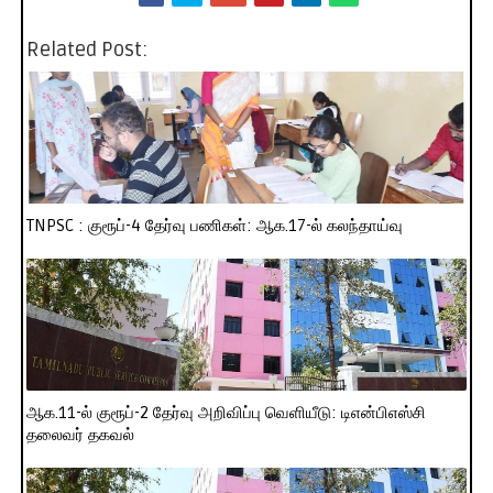
Related Post:
TNPSC : குரூப்-4 தேர்வு பணிகள்: ஆக.17-ல் கலந்தாய்வு
ஆக.11-ல் குரூப்-2 தேர்வு அறிவிப்பு வெளியீடு: டிஎன்பிஎஸ்சி
தலைவர் தகவல்