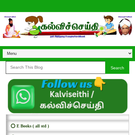
Search
⭕ E Books ( all std )