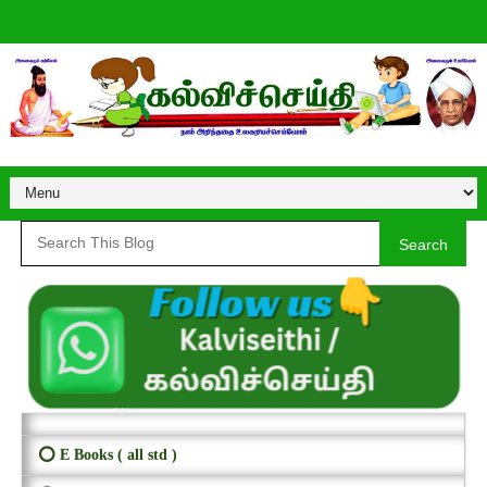
Search
⭕ E Books ( all std )