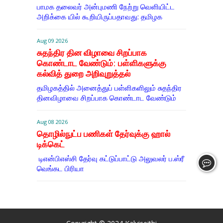
பாமக தலைவர் அன்புமணி நேற்று வெளியிட்ட
அறிக்கை யில் கூறியிருப்பதாவது: தமிழக
Aug 09 2026
சுதந்திர தின விழாவை சிறப்பாக
கொண்டாட வேண்டும்: பள்ளிகளுக்கு
கல்வித் துறை அறிவுறுத்தல்
தமிழகத்தில் அனைத்துப் பள்ளிகளிலும் சுதந்திர
தினவிழாவை சிறப்பாக கொண்டாட வேண்டும்
Aug 08 2026
தொழில்நுட்ப பணிகள் தேர்வுக்கு ஹால் ​
டிக்கெட்
டிஎன்​பிஎஸ்சி தேர்வு கட்​டுப்​பாட்டு அலு​வலர் ப.ஸ்ரீ
வெங்கட பிரியா