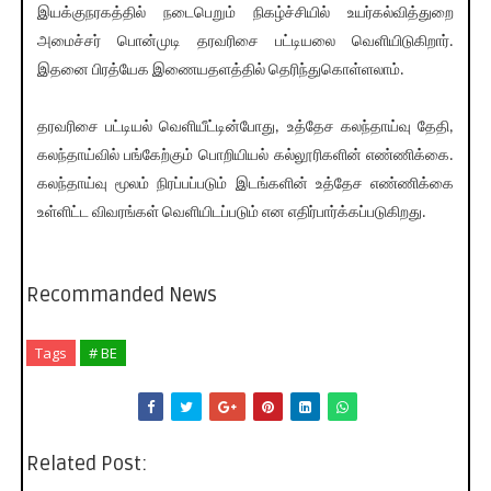
இயக்குநரகத்தில் நடைபெறும் நிகழ்ச்சியில் உயர்கல்வித்துறை
அமைச்சர் பொன்முடி தரவரிசை பட்டியலை வெளியிடுகிறார்.
இதனை பிரத்யேக இணையதளத்தில் தெரிந்துகொள்ளலாம்.
தரவரிசை பட்டியல் வெளியீட்டின்போது, உத்தேச கலந்தாய்வு தேதி,
கலந்தாய்வில் பங்கேற்கும் பொறியியல் கல்லூரிகளின் எண்ணிக்கை.
கலந்தாய்வு மூலம் நிரப்பப்படும் இடங்களின் உத்தேச எண்ணிக்கை
உள்ளிட்ட விவரங்கள் வெளியிடப்படும் என எதிர்பார்க்கப்படுகிறது.
Recommanded News
Tags
# BE
Related Post: