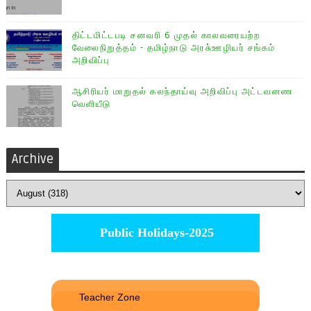
திட்டமிட்டபடி சனவரி 6 முதல் காலவரையற்ற
வேலைநிறுத்தம் - தமிழ்நாடு அரசு்ஊழியர் சங்கம்
அறிவிப்பு
ஆசிரியர் மாறுதல் கலந்தாய்வு அறிவிப்பு அட்டவனண
வெளியீடு
Archive
Public Holidays-2025
Teacher Zone