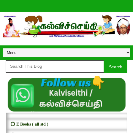
Search
⭕ E Books ( all std )