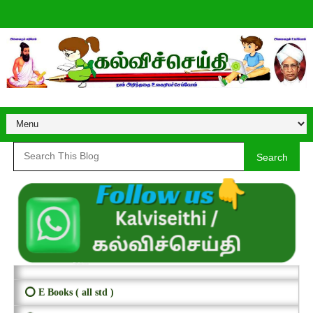
Search
⭕ E Books ( all std )