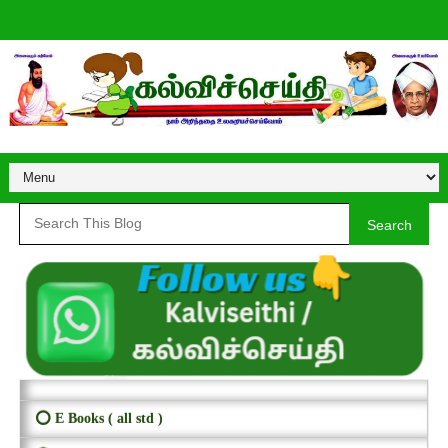
Search
⭕ E Books ( all std )