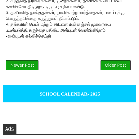
2. கருத்தை நிராகரிக்கவோ, குறைக்கவோ, தணிக்கை செய்யவோ
கல்விச்செய்தி குழுவுக்கு முழு உரிமை உண்டு.
3. தனிமனித தாக்குதல்கள், நாகரிகமற்ற வார்த்தைகள், படைப்புக்கு
பொருத்தமில்லாத கருத்துகள் நீக்கப்படும்.
4. தங்களின் பெயர் மற்றும் சரியான மின்னஞ்சல் முகவரியை
பயன்படுத்தி கருத்தை பதிவிட அன்புடன் வேண்டுகிறோம்.
-அன்புடன் கல்விச்செய்தி
Newer Post
Older Post
SCHOOL CALENDAR- 2025
Ads