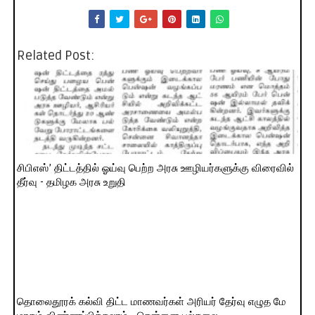
Related Post:
சிபிஎஸ்’ திட்டத்தில் ஓய்வு பெற்ற அரசு ஊழியர்களுக்கு விரைவில்
தீர்வு - தமிழக அரசு உறுதி
தொலைதூரக் கல்வி திட்ட மாணவர்கள் அரியர் தேர்வு எழுத மே