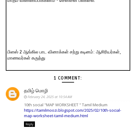
மாதம் விண்ணப்பிக்கலாம் - சென்னை பல்கலை.
பிளஸ் 2 ஆங்கில பாட வினாக்கள் சற்று கடினம்: ஆசிரியர்கள்,
மாணவர்கள் கருத்து
1 COMMENT:
தமிழ் மொழி
February 24, 2025 at 10:54 AM
10th social "MAP WORKSHEET " Tamil Medium
https://tamilmoozi.blogspot.com/2025/02/10th-social-
map-worksheet-tamil-medium.html
Reply