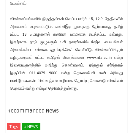
வேண்டும்.
விண்ணப்பங்களில் திருத்தங்கள் செய்ய மார்ச் 18, 19-ம் தேதிகளில்
அவகாசம் வழங்கப்படும். என்சிஇடி நுழைவுத் தேர்வானது தமிழ்
உட்பட 13 மொழிகளில் கணினி வாயிலாக நடத்தப்பட உள்ளது.
இதற்காக நாடு முழுவதும் 178 நகரங்களில் தேர்வு மையங்கள்
அமைக்கப்பட உள்ளன. ஹால்டிக்கெட் வெளியீடு, விண்ணப்பிக்கும்
வழிமுறைகள் உட்பட கூடுதல் விவரங்களை www.nta.ac.in என்ற
இணையதளத்தில் அறிந்து கொள்ளலாம். ஏதேனும் சந்தேகம்
இருப்பின் 011-4075 9000 என்ற தொலைபேசி எண் அல்லது
ncet@nta.ac.in மின்னஞ்சல் வழியாக தொடர்பு கொண்டு விளக்கம்
பெறலாம் என்று என்டிஏ தெரிவித்துள்ளது.
Recommanded News
Tags
# NEWS