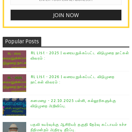
Popular Posts
RL List - 2025 | வரையறுக்கப்பட்ட விடுமுறை நாட்கள்
விவரம் :
RL List - 2026 | வரையறுக்கப்பட்ட விடுமுறை
நாட்கள் விவரம் :
கனமழை - 22.10.2025 பள்ளி, கல்லூரிகளுக்கு
விடுமுறை அறிவிப்பு.
பதவி உயர்வுக்கு ஆசிரியர் தகுதி தேர்வு கட்டாயம் உச்ச
நீதிமன்றம் அதிரடி தீர்ப்பு.