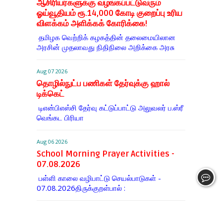
ஆசிரியர்களுக்கு வழங்கப்பட்டுவரும்
ஓய்வூதியம் ரூ.14,000 கோடி குறைப்பு உரிய
விளக்கம் அளிக்கக் கோரிக்கை!
தமிழக வெற்றிக் கழகத்தின் தலைமையிலான
அரசின் முதலாவது நிதிநிலை அறிக்கை அரசு
Aug 07 2026
தொழில்நுட்ப பணிகள் தேர்வுக்கு ஹால் ​
டிக்கெட்
டிஎன்​பிஎஸ்சி தேர்வு கட்​டுப்​பாட்டு அலு​வலர் ப.ஸ்ரீ
வெங்கட பிரியா
Aug 06 2026
School Morning Prayer Activities -
07.08.2026
பள்ளி காலை வழிபாட்டு செயல்பாடுகள் -
07.08.2026திருக்குறள்பால் :