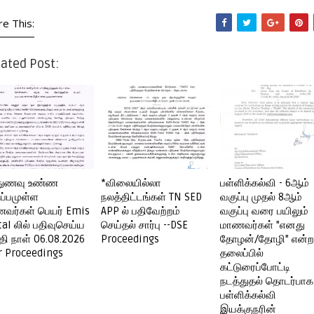
re This:
ated Post:
துணவு உண்ண
*விலையில்லா
பள்ளிக்கல்வி - 6ஆம்
ுப்பமுள்ள
நலத்திட்டங்கள் TN SED
வகுப்பு முதல் 8ஆம்
வர்கள் பெயர் Emis
APP ல் பதிவேற்றம்
வகுப்பு வரை பயிலும்
tal லில் பதிவுசெய்ய
செய்தல் சார்பு --DSE
மாணவர்கள் "எனது
தி நாள் 06.08.2026
Proceedings
தோழன்/தோழி" என்ற
ir Proceedings
தலைப்பில்
கட்டுரைப்போட்டி
நடத்துதல் தொடர்பாக
பள்ளிக்கல்வி
இயக்குநரின்