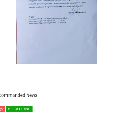
commanded News
gs
# PROCEEDING