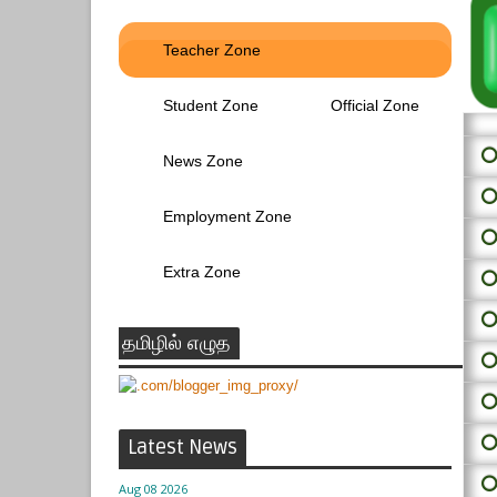
Teacher Zone
Student Zone
Official Zone
⭕ 
News Zone
⭕
Employment Zone
⭕
Extra Zone
⭕
⭕
தமிழில் எழுத
⭕
⭕
⭕
Latest News
⭕
Aug 08 2026