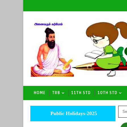
HOME
TRB
11TH STD
10TH STD
Public Holidays-2025