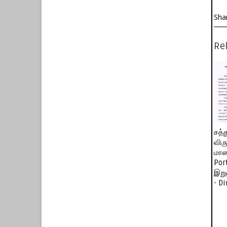
Sha
Rel
சத்
விர
மாண
Por
இறு
- D