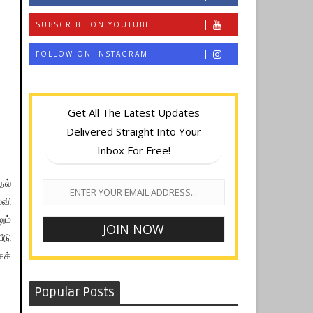
SUBSCRIBE ON YOUTUBE
FOLLOW ON INSTAGRAM
Get All The Latest Updates
Delivered Straight Into Your
Inbox For Free!
தல்
்வி
ும்
ீடு
கக்
Popular Posts