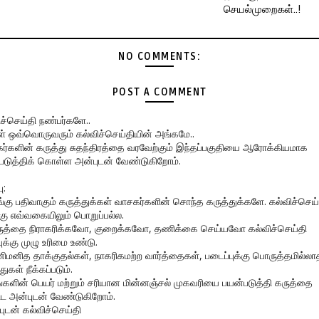
செயல்முறைகள்..!
NO COMMENTS:
POST A COMMENT
ிச்செய்தி நண்பர்களே..
கள் ஒவ்வொருவரும் கல்விச்செய்தியின் அங்கமே..
ர்களின் கருத்து சுதந்திரத்தை வரவேற்கும் இந்தப்பகுதியை ஆரோக்கியமாக
படுத்திக் கொள்ள அன்புடன் வேண்டுகிறோம்.
ு:
ங்கு பதிவாகும் கருத்துக்கள் வாசகர்களின் சொந்த கருத்துக்களே. கல்விச்செய்
கு எவ்வகையிலும் பொறுப்பல்ல.
ருத்தை நிராகரிக்கவோ, குறைக்கவோ, தணிக்கை செய்யவோ கல்விச்செய்தி
ுக்கு முழு உரிமை உண்டு.
னிமனித தாக்குதல்கள், நாகரிகமற்ற வார்த்தைகள், படைப்புக்கு பொருத்தமில்லா
துகள் நீக்கப்படும்.
ங்களின் பெயர் மற்றும் சரியான மின்னஞ்சல் முகவரியை பயன்படுத்தி கருத்தை
ிட அன்புடன் வேண்டுகிறோம்.
புடன் கல்விச்செய்தி