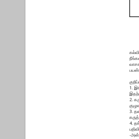
கல்வ
நீங்
வாசக
பயன்
குறிப்ப
1. இ
இதற்
2. க
குழுவ
3. த
கருத்
4. த
பதிவ
-அன்