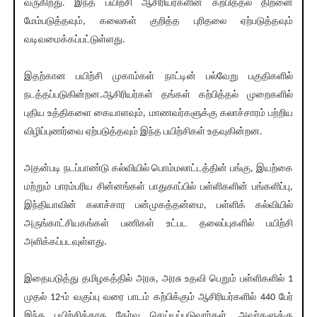
வருகிறது. இந்த பயிற்சி ஆசிரியர்களின் கற்பித்தல் திறனை
மேம்படுத்தவும், கலைகள் குறித்த புரிதலை ஏற்படுத்தவும்
வடிவமைக்கப்பட்டுள்ளது.
இதற்கான பயிற்சி முகாம்கள் நாட்டின் பல்வேறு பகுதிகளில்
நடத்தப்படுகின்றன.ஆசிரியர்கள் தங்கள் கற்பித்தல் முறைகளில்
புதிய உத்திகளை கையாளவும், மாணவர்களுக்கு கலாச்சாரம் பற்றிய
விழிப்புணர்வை ஏற்படுத்தவும் இந்த பயிற்சிகள் உதவுகின்றன.
அதன்படி நடப்பாண்டு கல்வியில் பொம்மலாட்டத்தின் பங்கு, இயற்கை
மற்றும் பாரம்பரிய சின்னங்கள் பாதுகாப்பில் பள்ளிகளின் பங்களிப்பு,
இந்தியாவின் கலாச்சார பன்முகத்தன்மை, பள்ளிக் கல்வியில்
அருங்காட்சியகங்கள் பணிகள் உட்பட தலைப்புகளில் பயிற்சி
அளிக்கப்படவுள்ளது.
இதையடுத்து தமிழகத்தில் அரசு, அரசு உதவி பெறும் பள்ளிகளில் 1
முதல் 12-ம் வகுப்பு வரை பாடம் கற்பிக்கும் ஆசிரியர்களில் 440 பேர்
இந்த பயிற்சிக்காக தேர்வு செய்யப்படுவார்கள். அவர்களுக்கு