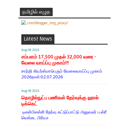
தமிழில் எழுத
Latest News
Aug 08 2026
சம்பளம் 17,500 முதல் 32,000 வரை -
வேலை வாய்ப்பு முகாம்!!!
சாந்தி கியர்ஸ்மாபெரும் வேலைவாய்ப்பு முகாம்
2026நாள்:02.07.2026
Aug 08 2026
தொழில்நுட்ப பணிகள் தேர்வுக்கு ஹால் ​
டிக்கெட்
டிஎன்​பிஎஸ்சி தேர்வு கட்​டுப்​பாட்டு அலு​வலர் ப.ஸ்ரீ
வெங்கட பிரியா