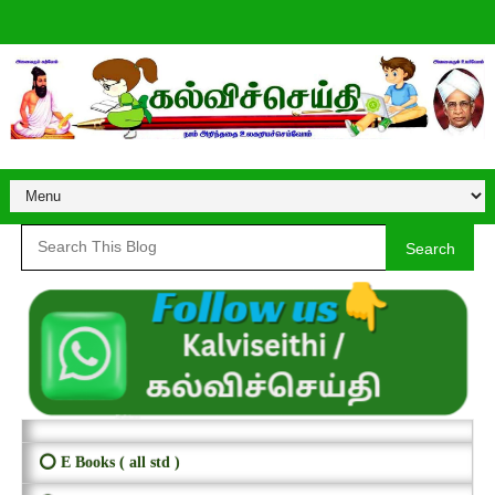
Search
⭕ E Books ( all std )