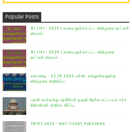
Popular Posts
RL List - 2025 | வரையறுக்கப்பட்ட விடுமுறை நாட்கள்
விவரம் :
RL List - 2026 | வரையறுக்கப்பட்ட விடுமுறை
நாட்கள் விவரம் :
கனமழை - 22.10.2025 பள்ளி, கல்லூரிகளுக்கு
விடுமுறை அறிவிப்பு.
பதவி உயர்வுக்கு ஆசிரியர் தகுதி தேர்வு கட்டாயம் உச்ச
நீதிமன்றம் அதிரடி தீர்ப்பு.
TNTET 2025 - Hall Ticket Published