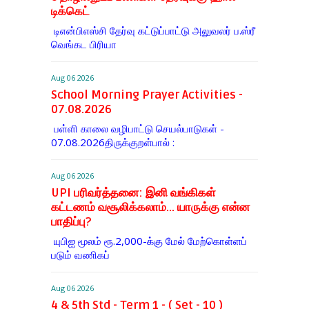
டிக்கெட்
டிஎன்​பிஎஸ்சி தேர்வு கட்​டுப்​பாட்டு அலு​வலர் ப.ஸ்ரீ
வெங்கட பிரியா
Aug 06 2026
School Morning Prayer Activities -
07.08.2026
பள்ளி காலை வழிபாட்டு செயல்பாடுகள் -
07.08.2026திருக்குறள்பால் :
Aug 06 2026
UPI பரிவர்த்தனை: இனி வங்கிகள்
கட்டணம் வசூலிக்கலாம்... யாருக்கு என்ன
பாதிப்பு?
யுபிஐ மூலம் ரூ.2,000-க்கு மேல் மேற்​கொள்​ளப்​
படும் வணி​கப்
Aug 06 2026
4 & 5th Std - Term 1 - ( Set - 10 )