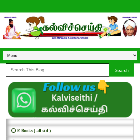
Search
⭕ E Books ( all std )