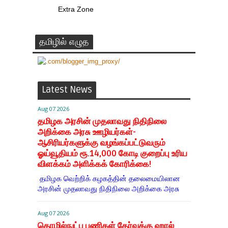
Extra Zone
தமிழில் எழுத
Latest News
Aug 07 2026
தமிழக அரசின் முதலாவது நிதிநிலை
அறிக்கை அரசு ஊழியர்கள்-
ஆசிரியர்களுக்கு வழங்கப்பட்டுவரும்
ஓய்வூதியம் ரூ.14,000 கோடி குறைப்பு உரிய
விளக்கம் அளிக்கக் கோரிக்கை!
தமிழக வெற்றிக் கழகத்தின் தலைமையிலான
அரசின் முதலாவது நிதிநிலை அறிக்கை அரசு
Aug 07 2026
தொழில்நுட்ப பணிகள் தேர்வுக்கு ஹால் ​