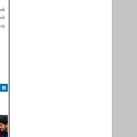
லர்
ோர்
்கு