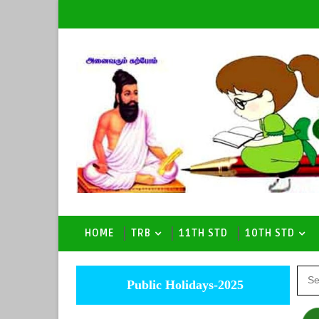
HOME
TRB
11TH STD
10TH STD
Public Holidays-2025