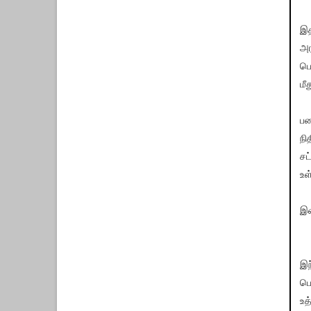
இத
அர
பெ
மீ
பழ
நி
சட
உள
இவ
இந
பெ
உத