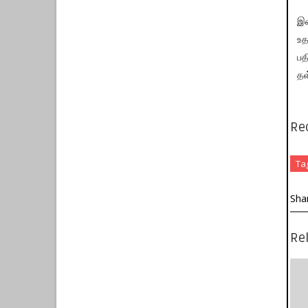
இத
உத
பத
தள
Re
Ta
Sha
Rel