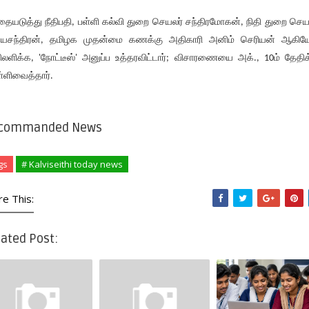
ையடுத்து நீதிபதி, பள்ளி கல்வி துறை செயலர் சந்திரமோகன், நிதி துறை செய
யசந்திரன், தமிழக முதன்மை கணக்கு அதிகாரி அனிம் செரியன் ஆகிய
ிலளிக்க, 'நோட்டீஸ்' அனுப்ப உத்தரவிட்டார்; விசாரணையை அக்., 10ம் தேதிக
்ளிவைத்தார்.
commanded News
gs
# Kalviseithi today news
re This:
ated Post: