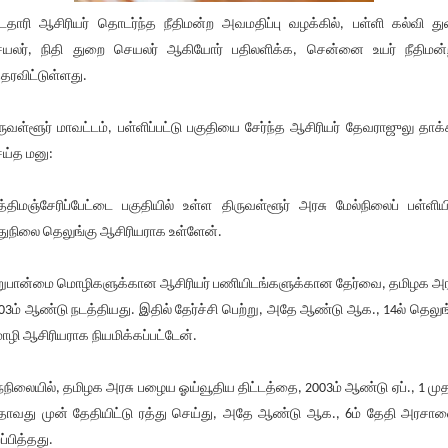
்டதாரி ஆசிரியர் தொடர்ந்த நீதிமன்ற அவமதிப்பு வழக்கில், பள்ளி கல்வி த
யலர், நிதி துறை செயலர் ஆகியோர் பதிலளிக்க, சென்னை உயர் நீதிமன்
்தரவிட்டுள்ளது.
ருவள்ளூர் மாவட்டம், பள்ளிப்பட்டு பகுதியை சேர்ந்த ஆசிரியர் தேவராஜுலு தாக்
ய்த மனு:
்திமஞ்சேரிப்பேட்டை பகுதியில் உள்ள திருவள்ளூர் அரசு மேல்நிலைப் பள்ளியி
துநிலை தெலுங்கு ஆசிரியராக உள்ளேன்.
றுபான்மை மொழிகளுக்கான ஆசிரியர் பணியிடங்களுக்கான தேர்வை, தமிழக அர
03ம் ஆண்டு நடத்தியது. இதில் தேர்ச்சி பெற்று, அதே ஆண்டு ஆக., 14ல் தெலுங
ழி ஆசிரியராக நியமிக்கப்பட்டேன்.
்நிலையில், தமிழக அரசு பழைய ஓய்வூதிய திட்டத்தை, 2003ம் ஆண்டு ஏப்., 1 முத
ாவது முன் தேதியிட்டு ரத்து செய்து, அதே ஆண்டு ஆக., 6ம் தேதி அரச
ப்பித்தது.