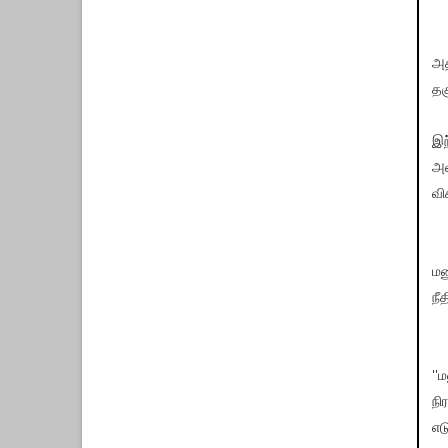
அத
தக
இந
அவ
வி
மன
நீ
''
நி
எட