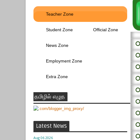
Teacher Zone
Student Zone
Official Zone
⭕ 
News Zone
⭕
Employment Zone
⭕
Extra Zone
⭕
⭕
தமிழில் எழுத
⭕
⭕
⭕
Latest News
⭕
Aug 06 2026