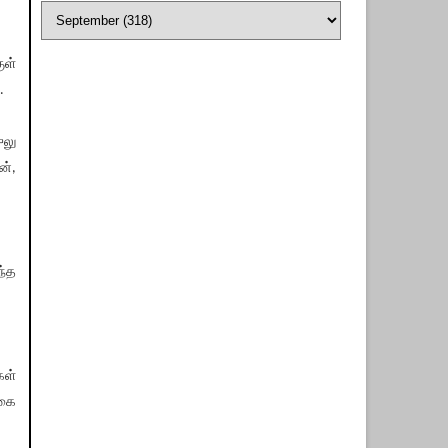
ுள்
.
ுலு
ன்,
ந்த
கள்
்கை