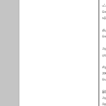
பட
செ
உத
தி
செ
அத
மு
சி
20
மொ
இந
அத
பிற