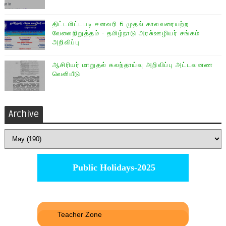
திட்டமிட்டபடி சனவரி 6 முதல் காலவரையற்ற
வேலைநிறுத்தம் - தமிழ்நாடு அரசு்ஊழியர் சங்கம்
அறிவிப்பு
ஆசிரியர் மாறுதல் கலந்தாய்வு அறிவிப்பு அட்டவனண
வெளியீடு
Archive
Public Holidays-2025
Teacher Zone