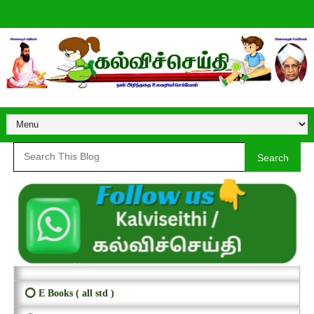
Search
⭕ E Books ( all std )