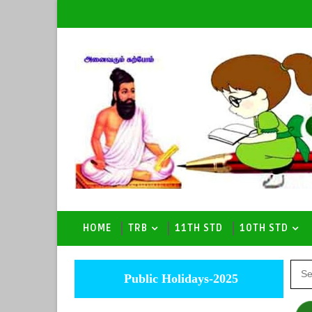
HOME
TRB
11TH STD
10TH STD
Public Holidays-2025