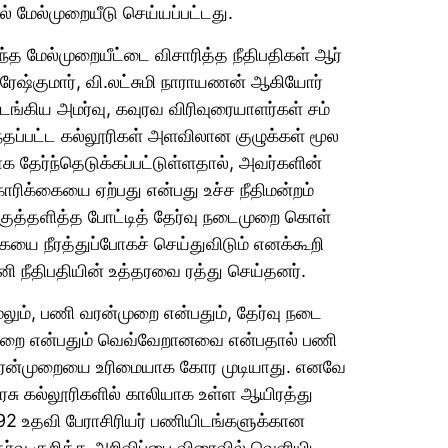
ல் மேல்​முறை​யீடு செய்​யப்​பட்​டது.
்த மேல்​முறை​யீட்டை விசா​ரித்த நீதிப​தி​கள் ஆர்​
ுரேஷ்கு​மார், வி.லட்​சுமி நாராயணன் ஆகியோர்
ங்​கிய அமர்​வு, கவுரவ விரிவுரை​யாளர்​கள் சம்​
்​தப்​பட்ட கல்​லூரி​கள் அளவி​லான குழுக்​கள் மூல​
க தேர்ந்​தெடுக்​கப்​பட்​டுள்​ள​தால், அவர்​களின்
ரிக்​கையை ஏற்​பது என்​பது உச்ச நீதி​மன்​றம்
ுத்​தளித்த போட்​டித் தேர்வு நடை​முறை கொள்​
யை நீரத்​துப்​போகச் செய்​து​விடும் எனக்​கூறி
ி நீதிப​தி​யின் உத்​தரவை ரத்து செய்​தனர்.
லும், பணி வரன்​முறை என்​பதும், தேர்வு நடை​
ுறை என்​பதும் வெவ்​வேறானவை என்​ப​தால் பணி
ரன்​முறையை உரிமை​யாக கோர முடி​யாது. எனவே
சு கல்​லூரி​களில் காலி​யாக உள்ள ஆயிரத்து
92 உதவி பேராசிரியர் பணி​யிடங்​களுக்​கான
ர்வு குறித்த அறி​விப்பை விரை​வில் வெளி​யிட