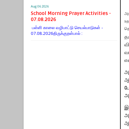
Aug 06 2026
School Morning Prayer Activities -
அர
07.08.2026
உத
பள்ளி காலை வழிபாட்டு செயல்பாடுகள் -
தெ
07.08.2026திருக்குறள்பால் :
தம
வ
வர
எ
அ
ஆச
ப
அர
இந
அ
ஆ