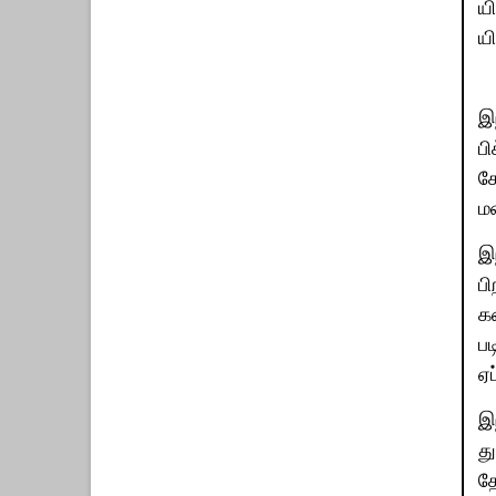
யி
யி
இந
பி
கோ
மன
இ
பி
க
ப
ஏப
இந
து
தே