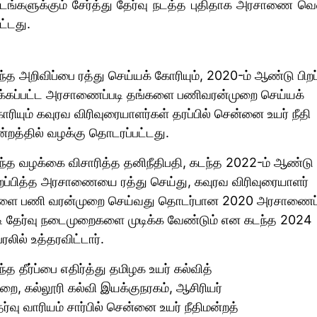
டங்​களுக்​கும் சேர்த்து தேர்வு நடத்த புதி​தாக அரசாணை வெள
ட்​டது.
்த அறி​விப்பை ரத்து செய்​யக் கோரி​யும், 2020-ம் ஆண்டு பிறப்
க்​கப்​பட்ட அரசாணைப்​படி தங்​களை பணிவரன்​முறை செய்​யக்​
ரியும் கவுரவ விரிவுரை​யாளர்​கள் தரப்​பில் சென்னை உயர் நீதி​
்​றத்​தில் வழக்கு தொடரப்​பட்​டது.
ந்த வழக்கை விசா​ரித்த தனிநீதிப​தி, கடந்த 2022-ம் ஆண்டு
றப்​பித்த அரசாணையை ரத்து செய்​து, கவுரவ விரிவுரை​யாளர்​
ளை பணி வரன்​முறை செய்​வது தொடர்​பான 2020 அரசாணைப்
டி தேர்வு நடை​முறை​களை முடிக்க வேண்​டும் என கடந்த 2024
்​ரலில் உத்​தர​விட்​டார்.
்த தீர்ப்பை எதிர்த்து தமிழக உயர் கல்​வித்
றை, கல்​லூரி கல்வி இயக்​குநரகம், ஆசிரியர்
ர்வு வாரி​யம் சார்​பில் சென்னை உயர் நீதி​மன்​றத்​