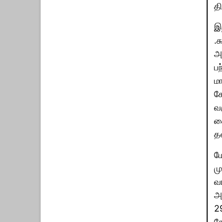
தி
இந
.ச
அட
பந
மா
கோ
வக
கை
தன
மே
ம
வ
அர
2
தே