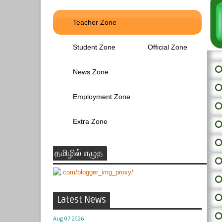
Teacher Zone
Student Zone
Official Zone
⭕ 
News Zone
⭕
Employment Zone
⭕
Extra Zone
⭕
⭕
தமிழில் எழுத
⭕
⭕
⭕
Latest News
⭕
Aug 07 2026