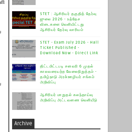
ி​
STET : ஆசிரியர் தகுதித் தேர்வு
ஜுலை 2026 - உத்தேச
விடைகளை வெளியிட்டது
ஆசிரியர் தேர்வு வாரியம்
​
STET - Exam July 2026 - Hall
Ticket Published -
Download Now - Direct Link
திட்டமிட்டபடி சனவரி 6 முதல்
காலவரையற்ற வேலைநிறுத்தம் -
தமிழ்நாடு அரசு்ஊழியர் சங்கம்
அறிவிப்பு
​
ஆசிரியர் மாறுதல் கலந்தாய்வு
அறிவிப்பு அட்டவனண வெளியீடு
Archive