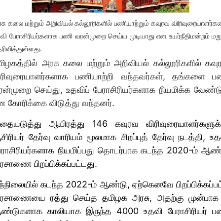
சு கலை மற்​றும் அறி​வியல் கல்​லூரி​களில் பணி​யாற்​றும் கவுரவ விரிவுரை​யாளர்​
வி பேராசிரியர்​களாக பணி வரன்​முறை செய்ய முடி​யாது என உயர்நீதிமன்றம் மறுப
ரி​வித்​துள்ளது.
ிழகத்​தில் அரசு கலை மற்​றும் அறி​வியல் கல்​லூரி​களில் கவ
ிரிவுரை​யாளர்​களாக பணி​யாற்றி வந்​தவர்​கள், தங்​களை ப
ன்​முறை செய்​து, உதவிப் பேராசிரியர்​களாக நியமிக்க வேண்​ட
ன கோரிக்கை விடுத்து வந்​தனர்.
தையடுத்து ஆயிரத்து 146 கவுரவ விரிவுரை​யாளர்​களுக்
ிரியர் தேர்வு வாரி​யம் மூல​மாக சிறப்​புத் தேர்வு நடத்​தி, உ
ேராசிரியர்​களாக நியமிப்​பது தொடர்​பாக கடந்த 2020-ம் ஆண்
சாணை பிறப்​பிக்​கப்​பட்​டது.
்​நிலை​யில் கடந்த 2022-ம் ஆண்​டு, ஏற்​கெனவே பிறப்​பிக்​கப்​ப
ரசாணையை ரத்து செய்த தமிழக அரசு, அதற்கு முன்​பாக
ண்​டு​களாக காலி​யாக இருந்த 4000 உதவி பேராசிரியர் பண