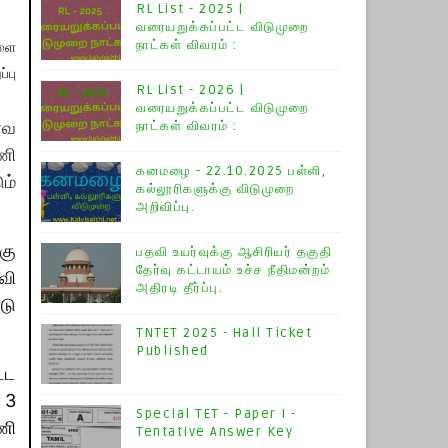
RL List - 2025 |
வரையறுக்கப்பட்ட விடுமுறை
நாட்கள் விவரம் :
களை
்பு
RL List - 2026 |
வரையறுக்கப்பட்ட விடுமுறை
ுரவ
நாட்கள் விவரம் :
ணி
கனமழை - 22.10.2025 பள்ளி,
ும்
கல்லூரிகளுக்கு விடுமுறை
அறிவிப்பு.
கு
பதவி உயர்வுக்கு ஆசிரியர் தகுதி
தேர்வு கட்டாயம் உச்ச நீதிமன்றம்
தவி
அதிரடி தீர்ப்பு.
டு
TNTET 2025 - Hall Ticket
Published
ட்ட
 3
Special TET - Paper I -
ி​
Tentative Answer Key