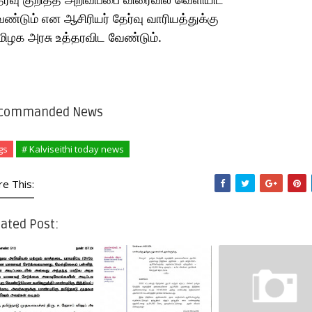
ண்​டும் என ஆசிரியர் தேர்வு வாரி​யத்​துக்கு
ிழக அரசு உத்​தர​விட வேண்​டும்.
commanded News
gs
# Kalviseithi today news
re This:
ated Post: