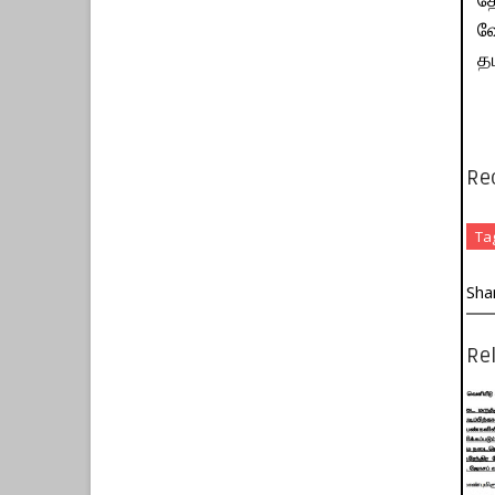
வே
தம
Re
Ta
Sha
Rel