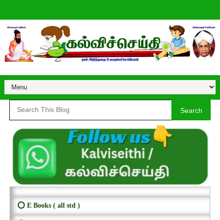
Search
⭕ E Books ( all std )