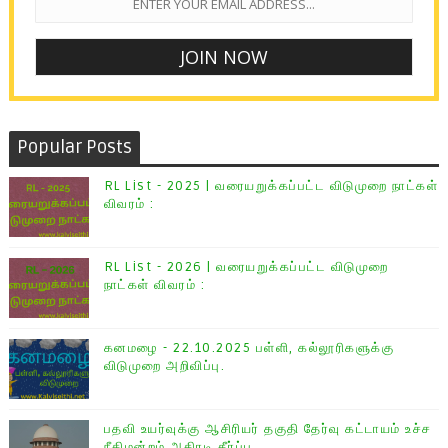
Popular Posts
RL List - 2025 | வரையறுக்கப்பட்ட விடுமுறை நாட்கள்
விவரம் :
RL List - 2026 | வரையறுக்கப்பட்ட விடுமுறை
நாட்கள் விவரம் :
கனமழை - 22.10.2025 பள்ளி, கல்லூரிகளுக்கு
விடுமுறை அறிவிப்பு.
பதவி உயர்வுக்கு ஆசிரியர் தகுதி தேர்வு கட்டாயம் உச்ச
நீதிமன்றம் அதிரடி தீர்ப்பு.