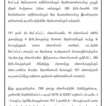
போட்டித் தேர்வுகளை எதிர்கொள்ளும் நேரமேலாண்மைக்கு முழுத்
திறன் பெற்றவை அல்ல; என்றாலும் 180 நிமிடங்களில் 150
கேள்விகளை எதிர்கொள்ளும் நேர மேலாண்மைக்கு இயன்றவரை
தங்களைத் தயார்ப்படுத்தியே தேர்வறைக்குள் வந்தனர்.
TET தாள் 1ல் கேட்கப்பட்ட வினாக்களில், 70 வினாக்கள் (46%)
குறைந்தது 4 நிமிடங்களுக்கு மேலான நேரமெடுக்கும் கூற்று &
பொருத்துதல் வகை வினாக்கள். கணிதப் பாடத்தில்
கேட்கப்பட்டவையும் பல நேரத்தை கூடுதலாகச் செலவழிக்கத்தக்க
அயற்கூற்று வினாக்களே. இத்தகைய வினாக்களால் குறிப்பிட்ட 180
நிமிடங்களுக்குள் சிந்தித்து அனைத்து வினாக்களுக்கும்
விடையளிக்க போதிய நேரமில்லாமல் போனதும் TET வினாத்தாள்
வடிவமைப்பிற்கு எதிரான குரல்கள் எதிரொலிக்கக் காரணம்.
இது ஒருபுறமிருக்க, TRB தனது விளக்கத்தில் அளித்துள்ளபடி,
முன்னரே தெரிவிக்கப்பட்டபடியும் NCTE & SCERT வழிகாட்டல் படியே 1
- 5 வகுப்பு ஆசிரியர்களுக்கான TET 1 தாளில் 6 - 10 வகுப்புகள் வரை