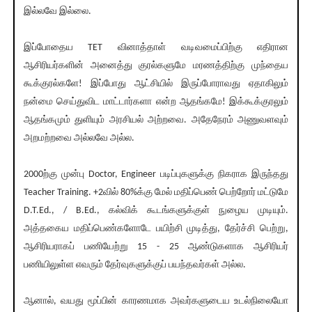
இல்லவே இல்லை.
இப்போதைய TET வினாத்தாள் வடிவமைப்பிற்கு எதிரான
ஆசிரியர்களின் அனைத்து குரல்களுமே மரணத்திற்கு முந்தைய
கூக்குரல்களே! இப்போது ஆட்சியில் இருப்போராவது ஏதாகிலும்
நன்மை செய்துவிட மாட்டார்களா என்ற ஆதங்கமே! இக்கூக்குரலும்
ஆதங்கமும் துளியும் அரசியல் அற்றவை. அதேநேரம் அணுவளவும்
அறமற்றவை அல்லவே அல்ல.
2000ற்கு முன்பு Doctor, Engineer படிப்புகளுக்கு நிகராக இருந்தது
Teacher Training. +2வில் 80%க்கு மேல் மதிப்பெண் பெற்றோர் மட்டுமே
D.T.Ed., / B.Ed., கல்விக் கூடங்களுக்குள் நுழைய முடியும்.
அத்தகைய மதிப்பெண்களோடே பயிற்சி முடித்து, தேர்ச்சி பெற்று,
ஆசிரியராகப் பணியேற்று 15 - 25 ஆண்டுகளாக ஆசிரியர்
பணியிலுள்ள எவரும் தேர்வுகளுக்குப் பயந்தவர்கள் அல்ல.
ஆனால், வயது மூப்பின் காரணமாக அவர்களுடைய உடல்நிலையோ