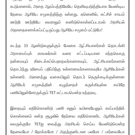
கூடுமானால், அதை ஆரம்பத்திலேயே தெளிவுபடுத்தியாக வேண்டிய
தேவை ஆசிரிய சமூகத்திற்கு உள்ளது. ஏனெனில், கட்சிச் சாயம்
ஊற்றி ஊற்றியே எவராலும் கண்டுகொள்ளப்படாமல் அரசியல்
அநாதைகளாக்கப்பட்டிருப்பது ஆசிரிய சமூகம் மட்டுமே!
கடந்த 15 ஆண்டுகளுக்கும் மேலாக ஆட்சியாளர்கள் தொடங்கி
அரசமைப்புக் காவலர்கள் வரை சட்டப்படியான எந்தவொரு
நன்மையும் கிடைக்கப்பெறாதவர்களாகவும், ஆட்சியாளர்களால்
தொடர்ந்து உரிமைப் பறிப்பிற்கு உள்ளானவர்களாகவுமே ஆசிரியர்கள்
உள்ளனர். அனைத்து வகையிலும் தொடர் நெருக்கடிக்குள்ளான
ஆசிரியர் சமூகத்தின் கழுத்தைச் சுருக்கியுள்ள கயிறே
பணியிலுள்ளோருக்கும் TET கட்டாயமென்ற உத்தரவு.
இதையும் எதிர்கொண்டு பணி எனும் உயிரையேனும் காப்பாற்றிக்
கொள்ளலாம் என்ற சூழலில் தேர்வை எதிர்கொண்ட ஆசிரியர்கள்
எவருக்குமே TETஐ வைத்து அரசியல் செய்ய வேண்டுமென்ற
தேவையோ / நோக்கமோ / அதற்குண்டான பலமோ / பார்வையோ