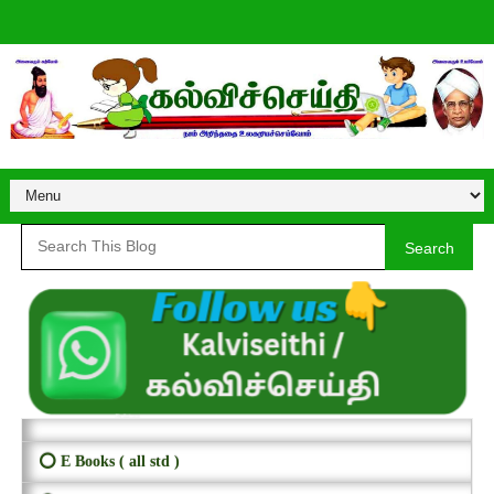
Search
⭕ E Books ( all std )