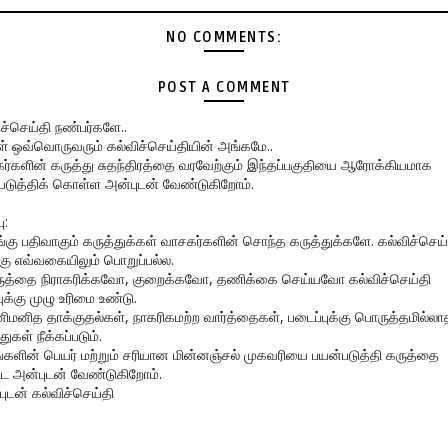
NO COMMENTS:
POST A COMMENT
ிச்செய்தி நண்பர்களே..
கள் ஒவ்வொருவரும் கல்விச்செய்தியின் அங்கமே..
ர்களின் கருத்து சுதந்திரத்தை வரவேற்கும் இந்தப்பகுதியை ஆரோக்கியமாக
படுத்திக் கொள்ள அன்புடன் வேண்டுகிறோம்.
ு:
ங்கு பதிவாகும் கருத்துக்கள் வாசகர்களின் சொந்த கருத்துக்களே. கல்விச்செய்
கு எவ்வகையிலும் பொறுப்பல்ல.
ருத்தை நிராகரிக்கவோ, குறைக்கவோ, தணிக்கை செய்யவோ கல்விச்செய்தி
ுக்கு முழு உரிமை உண்டு.
னிமனித தாக்குதல்கள், நாகரிகமற்ற வார்த்தைகள், படைப்புக்கு பொருத்தமில்லா
துகள் நீக்கப்படும்.
ங்களின் பெயர் மற்றும் சரியான மின்னஞ்சல் முகவரியை பயன்படுத்தி கருத்தை
ிட அன்புடன் வேண்டுகிறோம்.
புடன் கல்விச்செய்தி