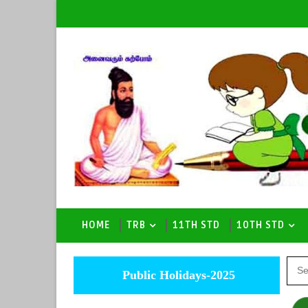
HOME
TRB
11TH STD
10TH STD
Public Holidays-2025