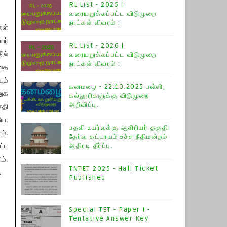
RL List - 2025 |
வரையறுக்கப்பட்ட விடுமுறை
நாட்கள் விவரம் :
கள்
யர்
RL List - 2026 |
ில்
வரையறுக்கப்பட்ட விடுமுறை
நாட்கள் விவரம் :
தை
ும்
கனமழை - 22.10.2025 பள்ளி,
ணுக
கல்லூரிகளுக்கு விடுமுறை
அறிவிப்பு.
சதி
யே,
பதவி உயர்வுக்கு ஆசிரியர் தகுதி
்.
தேர்வு கட்டாயம் உச்ச நீதிமன்றம்
அதிரடி தீர்ப்பு.
ட்ட
ம்.
TNTET 2025 - Hall Ticket
.
Published
Special TET - Paper I -
Tentative Answer Key