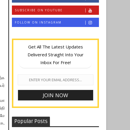
SUBSCRIBE ON YOUTUBE
FOLLOW ON INSTAGRAM
Get All The Latest Updates
Delivered Straight Into Your
Inbox For Free!
ற்க
யர்
ளமோ
ிதி
ுமே
Popular Posts
ாக,