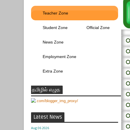
Teacher Zone
Student Zone
Official Zone
⭕ 
News Zone
⭕
Employment Zone
⭕
Extra Zone
⭕
⭕
தமிழில் எழுத
⭕
⭕
⭕
Latest News
⭕
Aug 06 2026