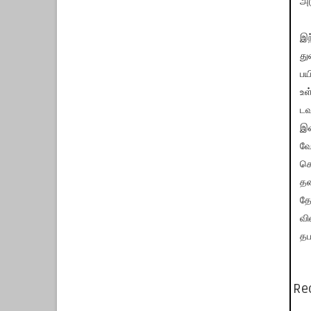
அட
இந
து
பய
உள
டவ
இண
வே
செ
த
தே
வி
தப
Re