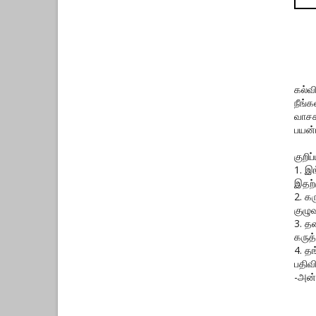
கல்வ
நீங்
வாசக
பயன்
குறிப்ப
1. இ
இதற்
2. க
குழுவ
3. த
கருத்
4. த
பதிவ
-அன்