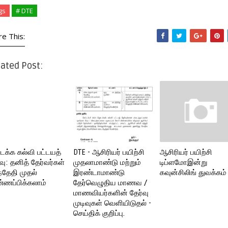
gs
# DTE
re This:
ated Post:
க்க கல்வி பட்டயத்
DTE - ஆசிரியர் பயிற்சி
ஆசிரியர் பயிற்சி
வு: தனித் தேர்வர்கள்
முதலாமாண்டு மற்றும்
டிப்ளமோஇன்று
ந்தேதி முதல்
இரண்டாமாண்டு
கவுன்சிலிங் துவக்கம்
்ணப்பிக்கலாம்
தேர்வெழுதிய மாணவ /
மாணவியர்களின் தேர்வு
முடிவுகள் வெளியிடுதல் -
செய்திக் குறிப்பு.