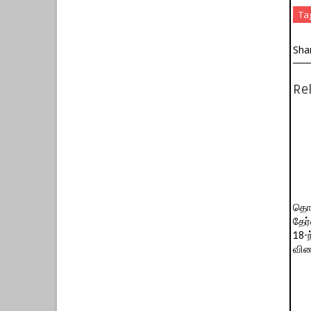
Ta
Sha
Rel
தொட
தேர்
18-
விண