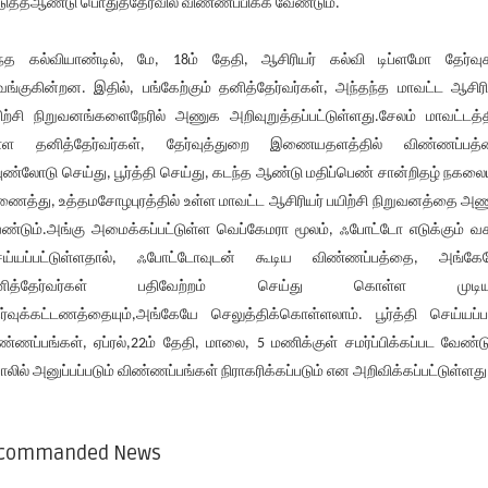
ுத்தஆண்டு பொதுத்தேர்வில் விண்ணப்பிக்க வேண்டும்.
்த கல்வியாண்டில், மே, 18ம் தேதி, ஆசிரியர் கல்வி டிப்ளமோ தேர்வு
வங்குகின்றன. இதில், பங்கேற்கும் தனித்தேர்வர்கள், அந்தந்த மாவட்ட ஆசிரி
ிற்சி நிறுவனங்களைநேரில் அணுக அறிவுறுத்தப்பட்டுள்ளது.சேலம் மாவட்டத்த
்ள தனித்தேர்வர்கள், தேர்வுத்துறை இணையதளத்தில் விண்ணப்பத்
ுண்லோடு செய்து, பூர்த்தி செய்து, கடந்த ஆண்டு மதிப்பெண் சான்றிதழ் நகலைய
ைத்து, உத்தமசோழபுரத்தில் உள்ள மாவட்ட ஆசிரியர் பயிற்சி நிறுவனத்தை அ
ண்டும்.அங்கு அமைக்கப்பட்டுள்ள வெப்கேமரா மூலம், ஃபோட்டோ எடுக்கும் வ
ய்யப்பட்டுள்ளதால், ஃபோட்டோவுடன் கூடிய விண்ணப்பத்தை, அங்கே
னித்தேர்வர்கள் பதிவேற்றம் செய்து கொள்ள முடியும
ர்வுக்கட்டணத்தையும்,அங்கேயே செலுத்திக்கொள்ளலாம். பூர்த்தி செய்யப்ப
ண்ணப்பங்கள், ஏப்ரல்,22ம் தேதி, மாலை, 5 மணிக்குள் சமர்ப்பிக்கப்பட வேண்டு
ாலில் அனுப்பப்படும் விண்ணப்பங்கள் நிராகரிக்கப்படும் என அறிவிக்கப்பட்டுள்ளது
commanded News