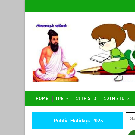
HOME
TRB
11TH STD
10TH STD
Public Holidays-2025