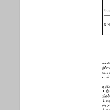
Sha
Rel
கல்வ
நீங்
வாசக
பயன்
குறிப்ப
1. இ
இதற்
2. க
குழுவ
3. த