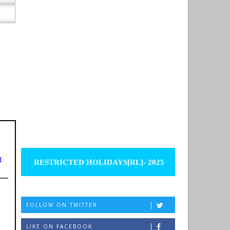
ை
RESTRICTED HOLIDAYS[RL]- 2025
FOLLOW ON TWITTER
LIKE ON FACEBOOK