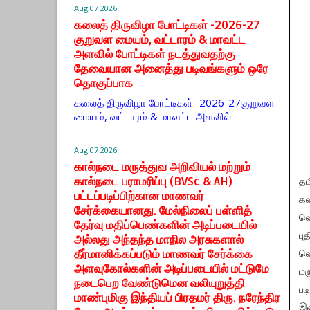
Aug 07 2026
கலைத் திருவிழா போட்டிகள் -2026-27
குறுவள மையம், வட்டாரம் & மாவட்ட
அளவில் போட்டிகள் நடத்துவதற்கு
தேவையான அனைத்து படிவங்களும் ஒரே
தொகுப்பாக
கலைத் திருவிழா போட்டிகள் -2026-27குறுவள
மையம், வட்டாரம் & மாவட்ட அளவில்
Aug 07 2026
கால்நடை மருத்துவ அறிவியல் மற்றும்
கால்நடை பராமரிப்பு (BVSc & AH)
தம
பட்டப்படிப்பிற்கான மாணவர்
கல
சேர்க்கையானது. மேல்நிலைப் பள்ளித்
வெ
தேர்வு மதிப்பெண்களின் அடிப்படையில்
பு
அல்லது அந்தந்த மாநில அரசுகளால்
தீர்மானிக்கப்படும் மாணவர் சேர்க்கை
வெ
அளவுகோல்களின் அடிப்படையில் மட்டுமே
மர
நடைபெற வேண்டுமென வலியுறுத்தி
பட
மாண்புமிகு இந்தியப் பிரதமர் திரு. நரேந்திர
இன