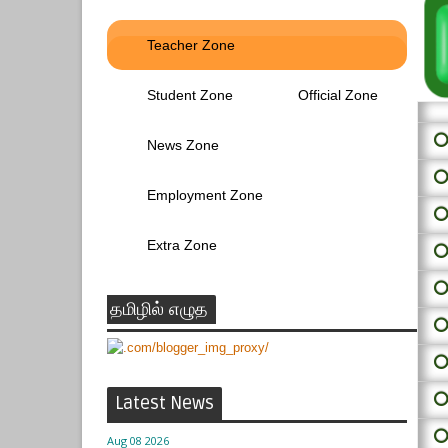
Teacher Zone
Student Zone
Official Zone
⭕ 
News Zone
⭕
Employment Zone
⭕
Extra Zone
⭕
⭕
தமிழில் எழுத
⭕
⭕
⭕
Latest News
⭕
Aug 08 2026