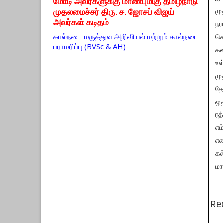
மோடி அவர்களுக்கு மாண்புமிகு தமிழ்நாடு
முதலமைச்சர் திரு. ச. ஜோசப் விஜய்
மு
அவர்கள் கடிதம்
நர
கால்நடை மருத்துவ அறிவியல் மற்றும் கால்நடை
செ
பராமரிப்பு (BVSc & AH)
கல
உள
மு
தே
ஒத
ரத
எம
என
கல
மா
Re