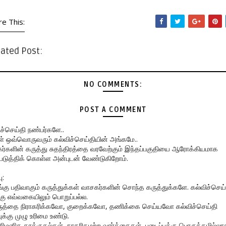
re This:
ated Post:
NO COMMENTS:
POST A COMMENT
ிச்செய்தி நண்பர்களே..
கள் ஒவ்வொருவரும் கல்விச்செய்தியின் அங்கமே..
ர்களின் கருத்து சுதந்திரத்தை வரவேற்கும் இந்தப்பகுதியை ஆரோக்கியமாக
படுத்திக் கொள்ள அன்புடன் வேண்டுகிறோம்.
ு:
ங்கு பதிவாகும் கருத்துக்கள் வாசகர்களின் சொந்த கருத்துக்களே. கல்விச்செய்
கு எவ்வகையிலும் பொறுப்பல்ல.
ருத்தை நிராகரிக்கவோ, குறைக்கவோ, தணிக்கை செய்யவோ கல்விச்செய்தி
ுக்கு முழு உரிமை உண்டு.
னிமனித தாக்குதல்கள், நாகரிகமற்ற வார்த்தைகள், படைப்புக்கு பொருத்தமில்லா