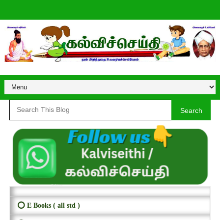
Search
⭕ E Books ( all std )