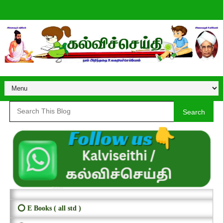
Search
⭕ E Books ( all std )