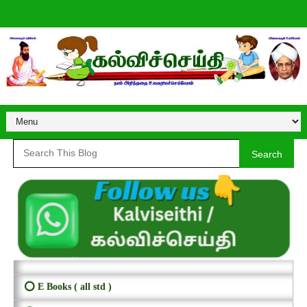
Search
⭕ E Books ( all std )