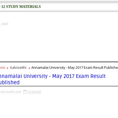
 12 STUDY MATERIALS
, 2017
ome
kalviseithi
Annamalai University - May 2017 Exam Result Publish
nnamalai University - May 2017 Exam Result
ublished
kalviseithi.net
12:58 AM