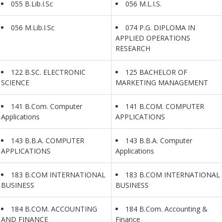
055 B.Lib.I.Sc
056 M.L.I.S.
056 M.Lib.I.Sc
074 P.G. DIPLOMA IN
APPLIED OPERATIONS
RESEARCH
122 B.SC. ELECTRONIC
125 BACHELOR OF
SCIENCE
MARKETING MANAGEMENT
141 B.Com. Computer
141 B.COM. COMPUTER
Applications
APPLICATIONS
143 B.B.A. COMPUTER
143 B.B.A. Computer
APPLICATIONS
Applications
183 B.COM INTERNATIONAL
183 B.COM INTERNATIONAL
BUSINESS
BUSINESS
184 B.COM. ACCOUNTING
184 B.Com. Accounting &
AND FINANCE
Finance