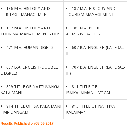
186 M.A. HISTORY AND
187 M.A. HISTORY AND
HERITAGE MANAGEMENT
TOURISM MANAGEMENT
187 M.A. HISTORY AND
189 M.A. POLICE
TOURISM MANAGEMENT - OUS
ADMINISTRATION
471 M.A. HUMAN RIGHTS
607 B.A. ENGLISH (LATERAL-
II)
637 B.A. ENGLISH (DOUBLE
707 B.A. ENGLISH (LATERAL-
DEGREE)
III)
809 TITLE OF NATTUVANGA
811 TITLE OF
KALAIMANI
ISAIKALAIMANI - VOCAL
814 TITLE OF ISAIKALAIMANI
815 TITLE OF NATTIYA
- MRIDANGAM
KALAIMANI
Results Published on 05-09-2017