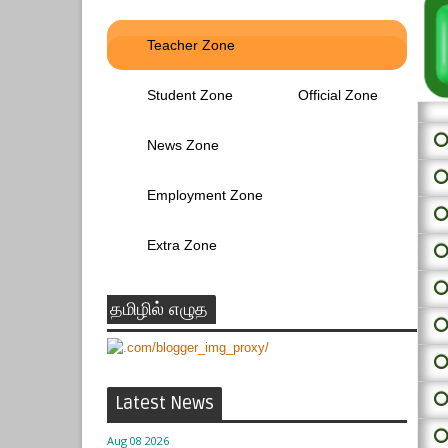
Teacher Zone
Student Zone
Official Zone
⭕ 
News Zone
⭕
Employment Zone
⭕
Extra Zone
⭕
⭕
தமிழில் எழுத
⭕
⭕
⭕
Latest News
⭕
Aug 08 2026