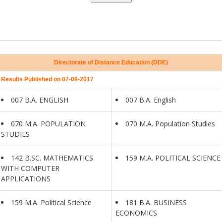
Directorate of Distance Education (DDE)
Results Published on 07-09-2017
007 B.A. ENGLISH
007 B.A. English
070 M.A. POPULATION
070 M.A. Population Studies
STUDIES
142 B.SC. MATHEMATICS
159 M.A. POLITICAL SCIENCE
WITH COMPUTER
APPLICATIONS
159 M.A. Political Science
181 B.A. BUSINESS
ECONOMICS