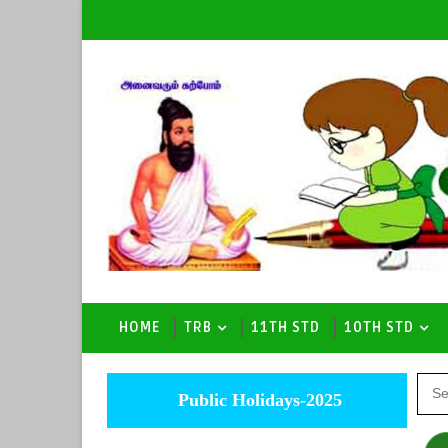
HOME
TRB
11TH STD
10TH STD
Public Holidays-2025