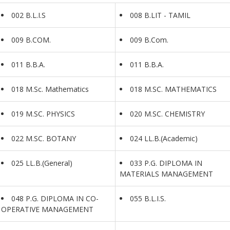
002 B.L.I.S
008 B.LIT - TAMIL
009 B.COM.
009 B.Com.
011 B.B.A.
011 B.B.A.
018 M.Sc. Mathematics
018 M.SC. MATHEMATICS
019 M.SC. PHYSICS
020 M.SC. CHEMISTRY
022 M.SC. BOTANY
024 LL.B.(Academic)
025 LL.B.(General)
033 P.G. DIPLOMA IN
MATERIALS MANAGEMENT
048 P.G. DIPLOMA IN CO-
055 B.L.I.S.
OPERATIVE MANAGEMENT