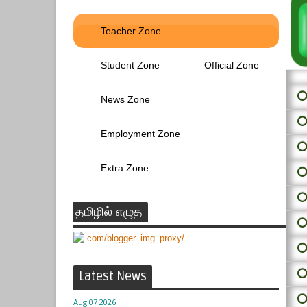
Teacher Zone
Student Zone
Official Zone
⭕ 
News Zone
⭕
Employment Zone
⭕
Extra Zone
⭕
⭕
தமிழில் எழுத
⭕
⭕
⭕
Latest News
⭕
Aug 07 2026