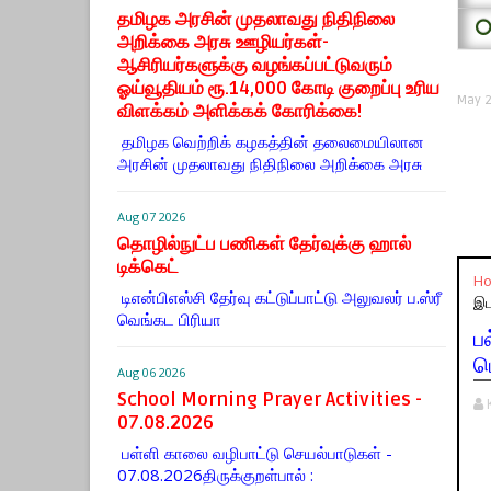
தமிழக அரசின் முதலாவது நிதிநிலை
⭕
அறிக்கை அரசு ஊழியர்கள்-
ஆசிரியர்களுக்கு வழங்கப்பட்டுவரும்
ஓய்வூதியம் ரூ.14,000 கோடி குறைப்பு உரிய
May 2
விளக்கம் அளிக்கக் கோரிக்கை!
தமிழக வெற்றிக் கழகத்தின் தலைமையிலான
அரசின் முதலாவது நிதிநிலை அறிக்கை அரசு
Aug 07 2026
தொழில்நுட்ப பணிகள் தேர்வுக்கு ஹால் ​
டிக்கெட்
H
டிஎன்​பிஎஸ்சி தேர்வு கட்​டுப்​பாட்டு அலு​வலர் ப.ஸ்ரீ
இட
வெங்கட பிரியா
ப
ப
Aug 06 2026
School Morning Prayer Activities -
07.08.2026
பள்ளி காலை வழிபாட்டு செயல்பாடுகள் -
07.08.2026திருக்குறள்பால் :