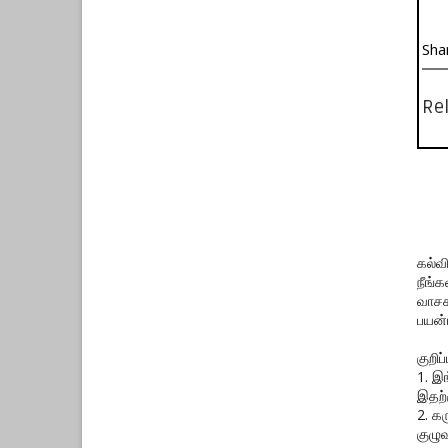
Sha
Rel
கல்வ
நீங்
வாசக
பயன்
குறிப்ப
1. இ
இதற்
2. க
குழுவ