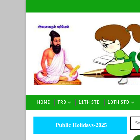
HOME
TRB
11TH STD
10TH STD
Public Holidays-2025