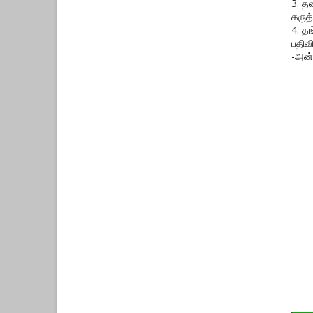
3. த
கருத்
4. த
பதிவ
-அன்