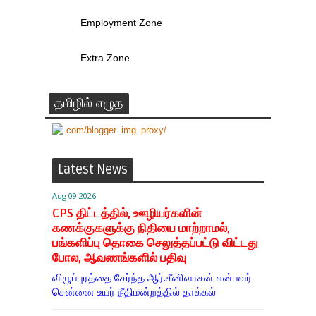
Employment Zone
Extra Zone
தமிழில் எழுத
Latest News
Aug 09 2026
CPS திட்டத்தில், ஊழியர்களின்
கணக்குகளுக்கு நிதியை மாற்றாமல்,
பங்களிப்பு தொகை செலுத்தப்பட்டு விட்டது
போல, ஆவணங்களில் பதிவு
விழுப்புரத்தை சேர்ந்த ஆர்.சீனிவாசன் என்பவர்
சென்னை உயர் நீதிமன்றத்தில் தாக்கல்