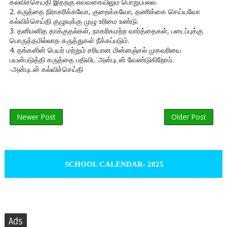
கல்விச்செய்தி இதற்கு எவ்வகையிலும் பொறுப்பல்ல.
2. கருத்தை நிராகரிக்கவோ, குறைக்கவோ, தணிக்கை செய்யவோ
கல்விச்செய்தி குழுவுக்கு முழு உரிமை உண்டு.
3. தனிமனித தாக்குதல்கள், நாகரிகமற்ற வார்த்தைகள், படைப்புக்கு
பொருத்தமில்லாத கருத்துகள் நீக்கப்படும்.
4. தங்களின் பெயர் மற்றும் சரியான மின்னஞ்சல் முகவரியை
பயன்படுத்தி கருத்தை பதிவிட அன்புடன் வேண்டுகிறோம்.
-அன்புடன் கல்விச்செய்தி
Newer Post
Older Post
SCHOOL CALENDAR- 2025
Ads