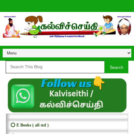
Search
⭕ E Books ( all std )