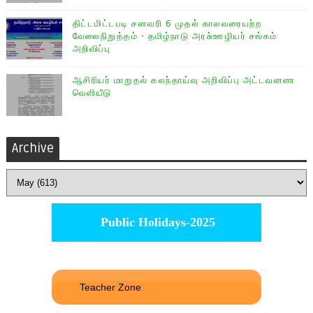
திட்டமிட்டபடி சனவரி 6 முதல் காலவரையற்ற
வேலைநிறுத்தம் - தமிழ்நாடு அரசு்ஊழியர் சங்கம்
அறிவிப்பு
ஆசிரியர் மாறுதல் கலந்தாய்வு அறிவிப்பு அட்டவனண
வெளியீடு
Archive
Public Holidays-2025
Teacher Zone