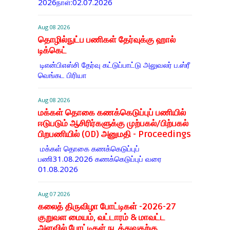
2026நாள்:02.07.2026
Aug 08 2026
தொழில்நுட்ப பணிகள் தேர்வுக்கு ஹால் ​
டிக்கெட்
டிஎன்​பிஎஸ்சி தேர்வு கட்​டுப்​பாட்டு அலு​வலர் ப.ஸ்ரீ
வெங்கட பிரியா
Aug 08 2026
மக்கள் தொகை கணக்கெடுப்புப் பணியில்
ஈடுபடும் ஆசிரிர்களுக்கு முற்பகல்/பிற்பகல்
பிறபணியில் (OD) அனுமதி - Proceedings
மக்கள் தொகை கணக்கெடுப்புப்
பணி31.08.2026 கணக்கெடுப்புப் வரை
01.08.2026
Aug 07 2026
கலைத் திருவிழா போட்டிகள் -2026-27
குறுவள மையம், வட்டாரம் & மாவட்ட
அளவில் போட்டிகள் நடத்துவதற்கு