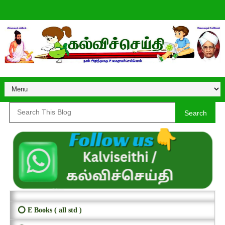
Search
⭕ E Books ( all std )