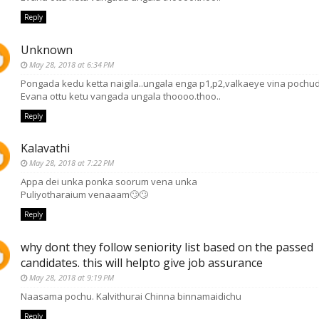
Reply
Unknown
May 28, 2018 at 6:34 PM
Pongada kedu ketta naigila..ungala enga p1,p2,valkaeye vina pochuda
Evana ottu ketu vangada ungala thoooo.thoo..
Reply
Kalavathi
May 28, 2018 at 7:22 PM
Appa dei unka ponka soorum vena unka
Puliyotharaium venaaam🙄🙄
Reply
why dont they follow seniority list based on the passed
candidates. this will helpto give job assurance
May 28, 2018 at 9:19 PM
Naasama pochu. Kalvithurai Chinna binnamaidichu
Reply