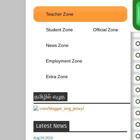
Teacher Zone
Student Zone
Official Zone
⭕ 
News Zone
⭕
Employment Zone
⭕
Extra Zone
⭕
⭕
தமிழில் எழுத
⭕
⭕
⭕
Latest News
⭕
Aug 06 2026