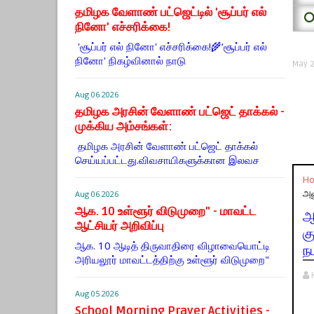
தமிழக வேளாண் பட்ஜெட்டில் 'சூப்பர் எல்
⭕
நினோ' எச்சரிக்கை!
'சூப்பர் எல் நினோ' எச்சரிக்கை!🌾‘சூப்பர் எல்
நினோ' நிகழ்வினால் நாடு
May 2
Aug 06 2026
தமிழக அரசின் வேளாண் பட்ஜெட் தாக்கல் -
முக்கிய அம்சங்கள்:
தமிழக அரசின் வேளாண் பட்ஜெட் தாக்கல்
செய்யப்பட்டது.விவசாயிகளுக்கான இலவச
H
அல
Aug 06 2026
ஆக. 10 உள்ளூர் விடுமுறை" - மாவட்ட
ஆ
ஆட்சியர் அறிவிப்பு
க
ஆக. 10 ஆடித் திருவாதிரை விழாவையொட்டி
ந
அரியலூர் மாவட்டத்திற்கு உள்ளூர் விடுமுறை"
Aug 05 2026
School Morning Prayer Activities -