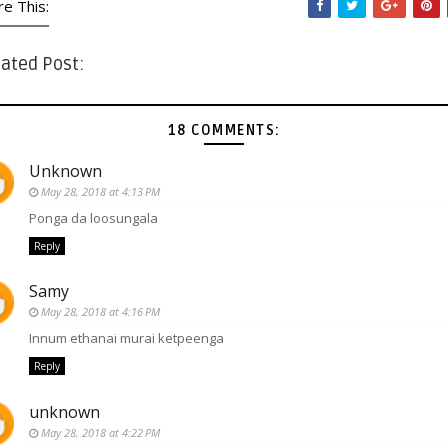
re This:
ated Post:
18 COMMENTS:
Unknown
May 28, 2018 at 4:13 PM
Ponga da loosungala
Reply
Samy
May 28, 2018 at 4:16 PM
Innum ethanai murai ketpeenga
Reply
unknown
May 28, 2018 at 4:22 PM