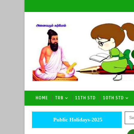
HOME
TRB
11TH STD
10TH STD
Public Holidays-2025