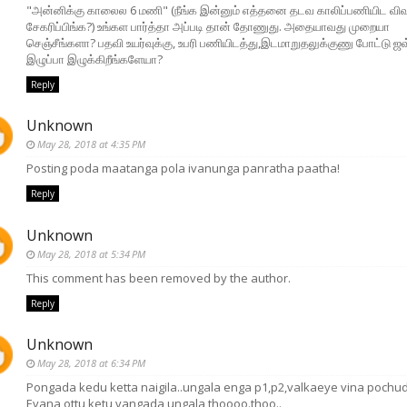
"அன்னிக்கு காலைல 6 மணி" (நீங்க இன்னும் எத்தனை தடவ காலிப்பணியிட விவ
சேகரிப்பிங்க?) உங்கள பார்த்தா அப்படி தான் தோணுது. அதையாவது முறையா
செஞ்சீங்களா? பதவி உயர்வுக்கு, உபரி பணியிடத்து,இடமாறுதலுக்குணு போட்டு ஜவ
இழுப்பா இழுக்கிறீங்களேயா?
Reply
Unknown
May 28, 2018 at 4:35 PM
Posting poda maatanga pola ivanunga panratha paatha!
Reply
Unknown
May 28, 2018 at 5:34 PM
This comment has been removed by the author.
Reply
Unknown
May 28, 2018 at 6:34 PM
Pongada kedu ketta naigila..ungala enga p1,p2,valkaeye vina pochuda
Evana ottu ketu vangada ungala thoooo.thoo..