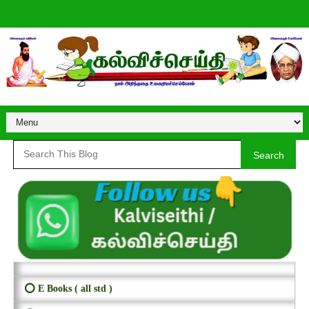
Search
⭕ E Books ( all std )