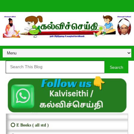
Search
⭕ E Books ( all std )