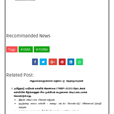
Recommanded News
Tags
# EMIS
# FORM
Related Post: